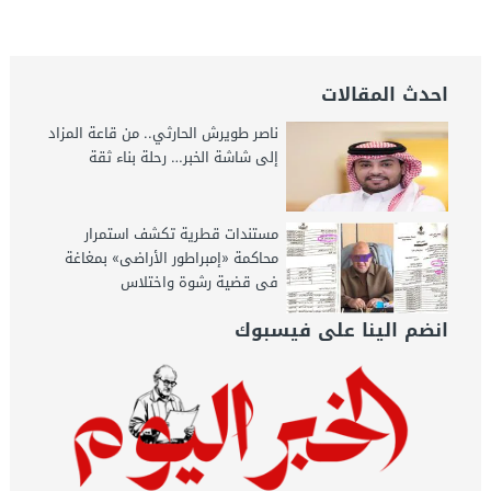
للشركات – جريدة الخبر اليوم
احدث المقالات
ناصر طويرش الحارثي.. من قاعة المزاد
إلى شاشة الخبر… رحلة بناء ثقة
مستندات قطرية تكشف استمرار
محاكمة «إمبراطور الأراضى» بمغاغة
فى قضية رشوة واختلاس
انضم الينا على فيسبوك