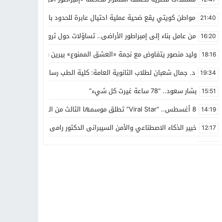
تهاد
15:51
بشار سعود.. “78 ساعة غيرت كل شيء”
مواطن كويتي يقع ضحية عملية احتيال عابرة للحدود باسم “التصوف” وي
21:40
من عامل بناء إلى إمبراطور الأراضى.. تساؤلات حول ثروة حمادة قطب وش
16:20
ادتنا؟
وليد منصور يتفاوض مع نجمة «العشق الممنوع» بيرين سات للمشاركة فى 
18:16
د. جمال شعبان لطلاب الثانوية العامة: كلية الطب رسالة إنسانية.. ومن 
19:34
بشار سعود.. “78 ساعة غيرت كل شيء”
15:51
8 أغسطس.. “Viral Star” تطلق موسمها الثالث من القاهرة لأول مرة بمشاركة أبرز صناع المحتوى العرب
14:19
خبير الذكاء الاصطناعي والأمن السيبرانى الدكتور رامى يسرى يكتب: كيف ا
12:17
د. عمرو سليمان يعتمد الخطة الاستراتيجية للاتحاد الدولي للأكاديميات الرياضية (GUSA) للموسم
20:07
فايز مدالله العازمي يرفع اسم السعودية في ساحات فورتنايت وعالم إيب
16:34
“الرسالة أم التريند؟”.. حمدى عاشور يطرح الإجابة فى فيلمه الجديد “أحل
13:16
برئاسة الدكتور محمد الجيلاني.. “تنمية المحلية” بالإصلاح والنهضة تطل
09:25
د. زيد جمال الكناني: جراحة وتجميل الأسنان يتطلبان توازناً بين الدقة ا
14:20