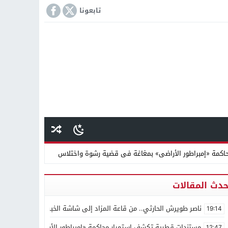
تابعونا
كمة «إمبراطور الأراضى» بمغاغة فى قضية رشوة واختلاس
 دينية سودانية
حدث المقالات
ناصر طويرش الحارثي.. من قاعة المزاد إلى شاشة الخبر… رحلة بناء ثقة
19:14
مستندات قطرية تكشف استمرار محاكمة «إمبراطور الأراضى» بمغاغة ف
12:47