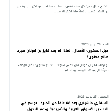
نشتري جوال جديد كل سنة، نشتري سماعة، ساعة، راوتر، لكن كم مرة خرجنا
من المتجر فاهمين فعلاً ماذا اشترينا؟ هنا...
الأحد, 28 يونيو 2026
جيل المحتوى-الأعمال.. لماذا لم يعد فايز بن قونان مجرد
صانع محتوى؟
لو وُصف فايز بن قونان قبل خمس سنوات بـ "صانع محتوى" لكان الوصف
دقيقًا، اليوم، هذا الوصف وحده لم...
الخميس, 25 يونيو 2026
السقاري ماشينري بعد 68 عامًا من الخبرة.. توسع في
التصدير للأسواق العربية والأفريقية ودعم التحول