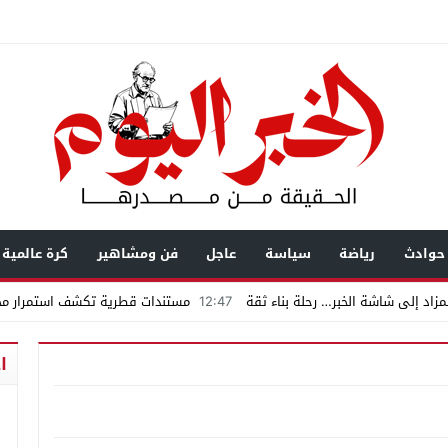
حوادث
رياضة
سياسة
عاجل
فن ومشاهير
كرة عالمية
زاد إلى شاشة الخبر… رحلة بناء ثقة
12:47
مستندات قطرية تكشف استمرار محا
يال عابرة للحدود باسم “التصوف” ويطالب بأكثر من نصف مليون بمساعدة شخصيات
ا
ضى.. تساؤلات حول ثروة حمادة قطب وشراكاته المثيرة للجدل فى مغاغة
شق الممنوع» بيرين سات للمشاركة فى فيلم «ميلانو»