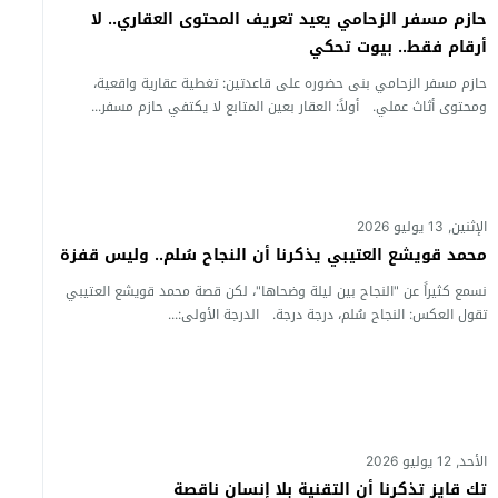
حازم مسفر الزحامي يعيد تعريف المحتوى العقاري.. لا
أرقام فقط.. بيوت تحكي
حازم مسفر الزحامي بنى حضوره على قاعدتين: تغطية عقارية واقعية،
ومحتوى أثاث عملي. أولاً: العقار بعين المتابع لا يكتفي حازم مسفر...
الإثنين, 13 يوليو 2026
محمد قويشع العتيبي يذكرنا أن النجاح سُلم.. وليس قفزة
نسمع كثيراً عن "النجاح بين ليلة وضحاها"، لكن قصة محمد قويشع العتيبي
تقول العكس: النجاح سُلم، درجة درجة. الدرجة الأولى:...
الأحد, 12 يوليو 2026
تك قايز تذكرنا أن التقنية بلا إنسان ناقصة