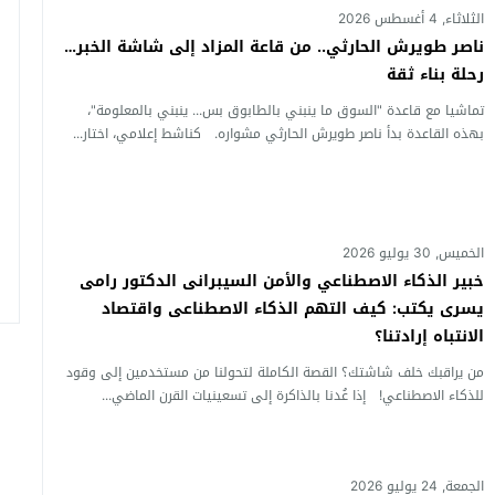
امة: كلية الطب رسالة إنسانية.. ومن يحلم بأن يصبح مثل مجدى يعقوب عليه بالاج
الثلاثاء, 4 أغسطس 2026
ناصر طويرش الحارثي.. من قاعة المزاد إلى شاشة الخبر…
رحلة بناء ثقة
برانى الدكتور رامى يسرى يكتب: كيف التهم الذكاء الاصطناعى واقتصاد الانتباه إر
تماشيا مع قاعدة "السوق ما ينبني بالطابوق بس... ينبني بالمعلومة"،
اتحاد الدولي للأكاديميات الرياضية (GUSA) للموسم 2026–2027
بهذه القاعدة بدأ ناصر طويرش الحارثي مشواره. كناشط إعلامي، اختار...
الخميس, 30 يوليو 2026
خبير الذكاء الاصطناعي والأمن السيبرانى الدكتور رامى
يسرى يكتب: كيف التهم الذكاء الاصطناعى واقتصاد
الانتباه إرادتنا؟
من يراقبك خلف شاشتك؟ القصة الكاملة لتحولنا من مستخدمين إلى وقود
للذكاء الاصطناعي! إذا عُدنا بالذاكرة إلى تسعينيات القرن الماضي...
الجمعة, 24 يوليو 2026