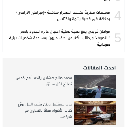
4
مستندات قطرية تكشف استمرار محاكمة «إمبراطور الأراضى»
بمغاغة فى قضية رشوة واختلاس
مواطن كويتي يقع ضحية عملية احتيال عابرة للحدود باسم
5
“التصوف” ويطالب بأكثر من نصف مليون بمساعدة شخصيات دينية
سودانية
احدث المقالات
محمد صالح هشلان يقدم أهم خمس
نصائح لكل سائق
حزب مستقبل وطن بقصر النيل يوزّع
كتاب الأضواء مجانًا بالتعاون مع
شركة...