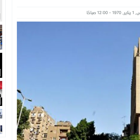
امة: كلية الطب رسالة إنسانية.. ومن يحلم بأن يصبح مثل مجدى يعقوب عليه بالاج
12:00 صباحًا
برانى الدكتور رامى يسرى يكتب: كيف التهم الذكاء الاصطناعى واقتصاد الانتباه إر
اتحاد الدولي للأكاديميات الرياضية (GUSA) للموسم 2026–2027