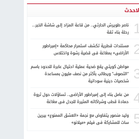
لاحدث
ناصر طويرش الحارثي.. من قاعة المزاد إلى شاشة الخبر…
رحلة بناء ثقة
مستندات قطرية تكشف استمرار محاكمة «إمبراطور
الأراضى» بمغاغة فى قضية رشوة واختلاس
مواطن كويتي يقع ضحية عملية احتيال عابرة للحدود باسم
“التصوف” ويطالب بأكثر من نصف مليون بمساعدة
شخصيات دينية سودانية
من عامل بناء إلى إمبراطور الأراضى.. تساؤلات حول ثروة
حمادة قطب وشراكاته المثيرة للجدل فى مغاغة
وليد منصور يتفاوض مع نجمة «العشق الممنوع» بيرين
سات للمشاركة فى فيلم «ميلانو»