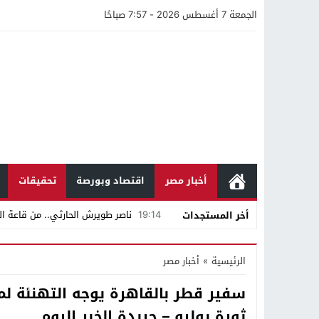
الجمعة 7 أغسطس 2026 - 7:57 صباحًا
أخبار مصر
اقتصاد وبورصة
تحقيقات
19:14
ناصر طويرش الحارثي.. من قاعة الم
أخر المستجدات
21:40
مواطن كويتي يقع ضحية عملية احت
الرئيسية
»
أخبار مصر
16:20
من عامل بناء إلى إمبراطور الأرا
سفير قطر بالقاهرة يوجه التهنئة ل
18:16
وليد منصور يتفاوض مع نجمة «الع
ثورة يوليو – جريدة الخبر اليوم