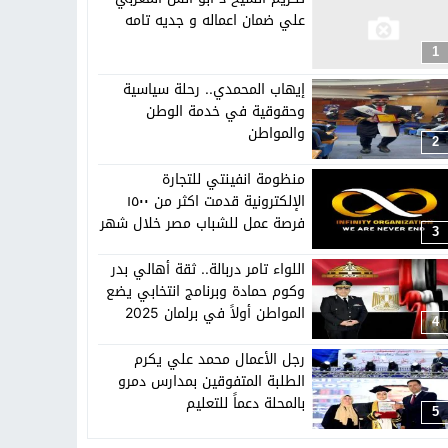
تهاد
15:51
بشار سعود.. “78 ساعة غيرت كل شيء”
علي ضمان اعماله و جديه تامه
1
ادتنا؟
إيهاب المحمدي.. رحلة سياسية
وحقوقية في خدمة الوطن
والمواطن
2
منظومة انفينتي للتجارة
الإلكترونية قدمت اكثر من ١٥٠٠
فرصة عمل للشباب مصر خلال شهر
3
اغسطس
اللواء تامر دربالة.. ثقة أهالي بدر
وكوم حمادة وبرنامج انتخابي يضع
المواطن أولاً في برلمان 2025
4
رجل الأعمال محمد علي يكرم
الطلبة المتفوقين بمدارس دمرو
بالمحلة دعماً للتعليم
5