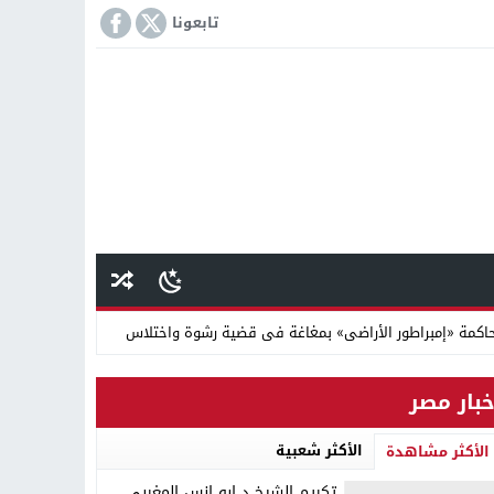
تابعونا
كمة «إمبراطور الأراضى» بمغاغة فى قضية رشوة واختلاس
 دينية سودانية
خبار مصر
الأكثر شعبية
الأكثر مشاهدة
تكريم الشيخ د ابو انس المغربي