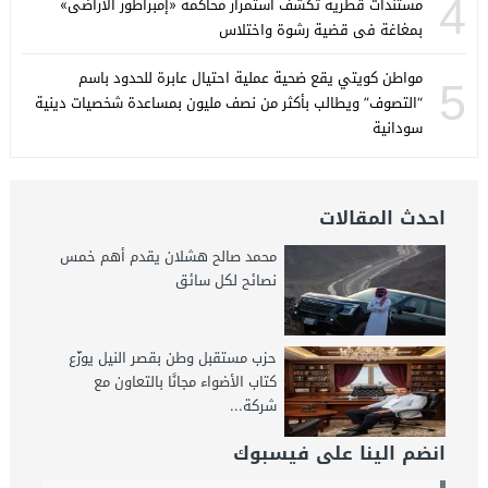
4
مستندات قطرية تكشف استمرار محاكمة «إمبراطور الأراضى»
بمغاغة فى قضية رشوة واختلاس
مواطن كويتي يقع ضحية عملية احتيال عابرة للحدود باسم
5
“التصوف” ويطالب بأكثر من نصف مليون بمساعدة شخصيات دينية
سودانية
احدث المقالات
محمد صالح هشلان يقدم أهم خمس
نصائح لكل سائق
حزب مستقبل وطن بقصر النيل يوزّع
كتاب الأضواء مجانًا بالتعاون مع
شركة...
انضم الينا على فيسبوك