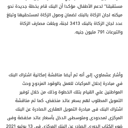
مستقبلنا” لدعم الأطفال، مؤكدا أن البنك قام بخطة جديدة نحو
ميكنه لجان الزكاة بالبنك لضمان وصول الزكاة لمستحقيها وتبلغ
عدد لجان الزكاة بالبنك 3413 لجنة، وبلغت مصارف الزكاة
والتبرعات 791 مليون جنيه.
وأشار عشماوي، إلى أنه تم أيضا مناقشة إمكانية اشتراك البنك
في مبادرة إحلال المركبات للعمل بالوقود المزدوج وحث
المواطنين علي القيام بتلك الخطوة وذلك من خلال توفير
التمويل المطلوب لهم بسعر عائد منخفض، كما تم مناقشة
اشتراك البنك فى مبادرة التمويل العقارى الصادرة عن البنك
المركزى لمحدودى ومتوسطى الدخل بأسعار عائد مخفضة وفى
ضوء الكتاب الدورى الصادر عن البنك المركزى فى 13 يوليو 2021