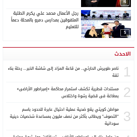
4
رجل الأعمال محمد علي يكرم الطلبة
المتفوقين بمدارس دمرو بالمحلة دعماً
للتعليم
5
الاحدث
1
ناصر طويرش الحارثي.. من قاعة المزاد إلى شاشة الخبر… رحلة بناء
ثقة
2
مستندات قطرية تكشف استمرار محاكمة «إمبراطور الأراضى»
بمغاغة فى قضية رشوة واختلاس
مواطن كويتي يقع ضحية عملية احتيال عابرة للحدود باسم
3
“التصوف” ويطالب بأكثر من نصف مليون بمساعدة شخصيات دينية
سودانية
من عامل بناء إلى إمبراطور الأراضى.. تساؤلات حول ثروة حمادة