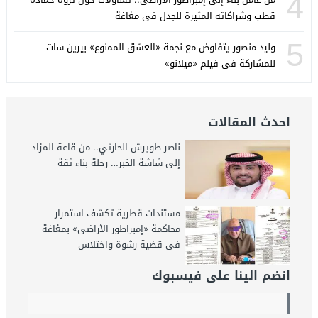
4
قطب وشراكاته المثيرة للجدل فى مغاغة
5
وليد منصور يتفاوض مع نجمة «العشق الممنوع» بيرين سات
للمشاركة فى فيلم «ميلانو»
احدث المقالات
ناصر طويرش الحارثي.. من قاعة المزاد
إلى شاشة الخبر… رحلة بناء ثقة
مستندات قطرية تكشف استمرار
محاكمة «إمبراطور الأراضى» بمغاغة
فى قضية رشوة واختلاس
انضم الينا على فيسبوك