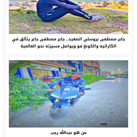
جابر مصطفى بروسلي الصعيد.. جابر مصطفى جابر يتألق في
الكاراتيه والكونغ فو ويواصل مسيرته نحو العالمية
من هو عبدالله رجب