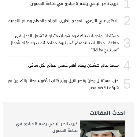
1
غريب ناصر اليامي يقدم 5 مبادئ في صناعة المحتوى
2
الدكتور علي الزرعي.. نموذج الطبيب الجراح والمعلم وصانع التوعية
مستندات وتحويلات بنكية ومنشورات متداولة تشعل الجدل فى
3
مغاغة.. مطالبات بالتحقيق فى ثروة حمادة قطب وعلاقته بأموال
“مستريح مغاغة”
4
محمد صالح هشلان يقدم أهم خمس نصائح لكل سائق
5
حزب مستقبل وطن بقصر النيل يوزّع كتاب الأضواء مجانًا بالتعاون مع
شركة نهضة مصر
احدث المقالات
غريب ناصر اليامي يقدم 5 مبادئ في
صناعة المحتوى