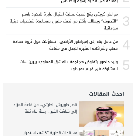
بمغاغة فى قضية رشوة واختلاس
مواطن كويتي يقع ضحية عملية احتيال عابرة للحدود باسم
3
“التصوف” ويطالب بأكثر من نصف مليون بمساعدة شخصيات دينية
سودانية
4
من عامل بناء إلى إمبراطور الأراضى.. تساؤلات حول ثروة حمادة
قطب وشراكاته المثيرة للجدل فى مغاغة
5
وليد منصور يتفاوض مع نجمة «العشق الممنوع» بيرين سات
للمشاركة فى فيلم «ميلانو»
احدث المقالات
ناصر طويرش الحارثي.. من قاعة المزاد
إلى شاشة الخبر… رحلة بناء ثقة
مستندات قطرية تكشف استمرار