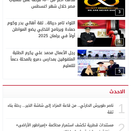
مصر خلال شهر اغسطس
3
اللواء تامر دربالة.. ثقة أهالي بدر وكوم
حمادة وبرنامج انتخابي يضع المواطن
أولاً في برلمان 2025
4
رجل الأعمال محمد علي يكرم الطلبة
المتفوقين بمدارس دمرو بالمحلة دعماً
للتعليم
5
الاحدث
1
ناصر طويرش الحارثي.. من قاعة المزاد إلى شاشة الخبر… رحلة بناء
ثقة
2
مستندات قطرية تكشف استمرار محاكمة «إمبراطور الأراضى»