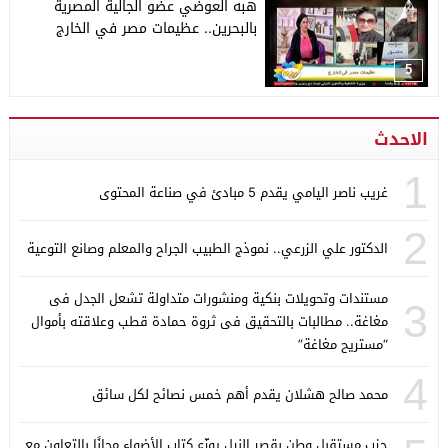
هبه العوضي عضو الجالية المصرية
بالبحرين.. عظيمات مصر في الخارج
5
الاحدث
1
غريب ناصر اليامي يقدم 5 مبادئ في صناعة المحتوى
2
الدكتور علي الزرعي.. نموذج الطبيب الجراح والمعلم وصانع التوعية
مستندات وتحويلات بنكية ومنشورات متداولة تشعل الجدل فى
3
مغاغة.. مطالبات بالتحقيق فى ثروة حمادة قطب وعلاقته بأموال
“مستريح مغاغة”
4
محمد صالح هشلان يقدم أهم خمس نصائح لكل سائق
حزب مستقبل وطن بقصر النيل يوزّع كتاب الأضواء مجانًا بالتعاون مع