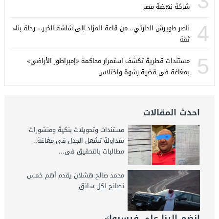
3
شركة نهضة مصر
4
ناصر طويرش الحارثي.. من قاعة المزاد إلى شاشة الخبر… رحلة بناء
ثقة
5
مستندات قطرية تكشف استمرار محاكمة «إمبراطور الأراضى»
بمغاغة فى قضية رشوة واختلاس
احدث المقالات
مستندات وتحويلات بنكية ومنشورات
متداولة تشعل الجدل فى مغاغة..
مطالبات بالتحقيق فى...
محمد صالح هشلان يقدم أهم خمس
نصائح لكل سائق
انضم الينا على فيسبوك