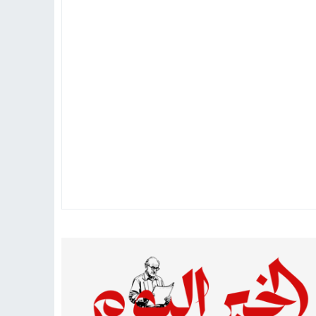
تهاد
15:51
بشار سعود.. “78 ساعة غيرت كل شيء”
ادتنا؟