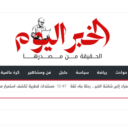
حوادث
رياضة
سياسة
عاجل
فن ومشاهير
كرة عالمية
زاد إلى شاشة الخبر… رحلة بناء ثقة
12:47
مستندات قطرية تكشف استمرار محا
يال عابرة للحدود باسم “التصوف” ويطالب بأكثر من نصف مليون بمساعدة شخصيات
ضى.. تساؤلات حول ثروة حمادة قطب وشراكاته المثيرة للجدل فى مغاغة
شق الممنوع» بيرين سات للمشاركة فى فيلم «ميلانو»