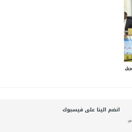
امة: كلية الطب رسالة إنسانية.. ومن يحلم بأن يصبح مثل مجدى يعقوب عليه بالاج
برانى الدكتور رامى يسرى يكتب: كيف التهم الذكاء الاصطناعى واقتصاد الانتباه إر
اتحاد الدولي للأكاديميات الرياضية (GUSA) للموسم 2026–2027
 أبريل
انضم الينا على فيسبوك
لى