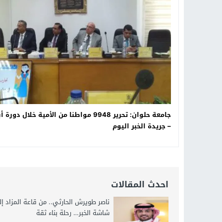
19:34
د. جمال شعبان لطلاب الثانوية الع
14:19
8 أغسطس.. “Viral Star” تطلق موسمها الثالث من القاهرة لأول مرة بمشاركة أبرز صناع المحتوى العرب
12:17
خبير الذكاء الاصطناعي والأمن السي
20:07
د. عمرو سليمان يعتمد الخطة الاستراتيجية لل
جامعة حلوان: تحرير 9948 مواطنا من الأمية خلال دورة
– جريدة الخبر اليوم
احدث المقالات
ناصر طويرش الحارثي.. من قاعة المزاد إ
شاشة الخبر… رحلة بناء ثقة