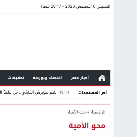
الخميس 6 أغسطس 2026 - 20:17 مساءً
أخبار مصر
اقتصاد وبورصة
تحقيقات
19:14
ناصر طويرش الحارثي.. من قاعة الم
أخر المستجدات
21:40
مواطن كويتي يقع ضحية عملية احت
الرئيسية
»
محو الأمية
16:20
من عامل بناء إلى إمبراطور الأرا
محو الأمية
18:16
وليد منصور يتفاوض مع نجمة «الع