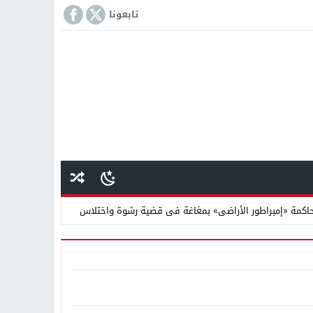
تابعونا
كمة «إمبراطور الأراضى» بمغاغة فى قضية رشوة واختلاس
 دينية سودانية