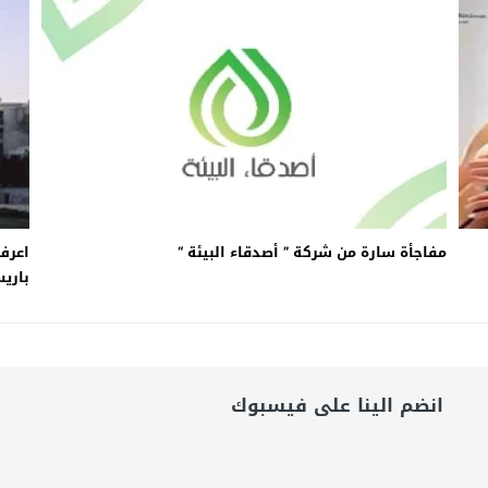
شق الممنوع» بيرين سات للمشاركة فى فيلم «ميلانو»
امة: كلية الطب رسالة إنسانية.. ومن يحلم بأن يصبح مثل مجدى يعقوب عليه بالاج
برانى الدكتور رامى يسرى يكتب: كيف التهم الذكاء الاصطناعى واقتصاد الانتباه إر
مفاجأة سارة من شركة ” أصدقاء البيئة “
اعرف
باريس
انضم الينا على فيسبوك