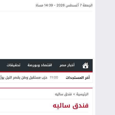
الجمعة 7 أغسطس 2026 - 14:39 مساءً
أخبار مصر
اقتصاد وبورصة
تحقيقات
11:00
حزب مستقبل وطن بقصر النيل يوزّع 
أخر المستجدات
12:47
مستندات قطرية تكشف استمرار مح
الرئيسية
»
فندق ساليه
21:40
مواطن كويتي يقع ضحية عملية احت
فندق ساليه
16:20
من عامل بناء إلى إمبراطور الأرا