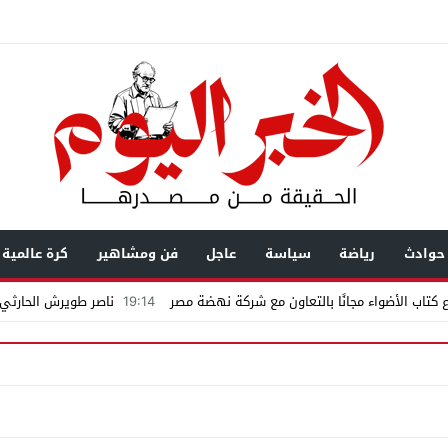
حوادث
رياضة
سياسة
عاجل
فن ومشاهير
كرة عالمية
كتاب الأضواء مجانًا بالتعاون مع شركة نهضة مصر
19:14
ناصر طويرش الحارثي..
اكمة «إمبراطور الأراضى» بمغاغة فى قضية رشوة واختلاس
يال عابرة للحدود باسم “التصوف” ويطالب بأكثر من نصف مليون بمساعدة شخصيات
ضى.. تساؤلات حول ثروة حمادة قطب وشراكاته المثيرة للجدل فى مغاغة