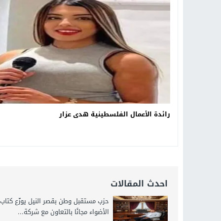
18:16
وليد منصور يتفاوض مع نجمة «الع
19:34
د. جمال شعبان لطلاب الثانوية الع
14:19
8 أغسطس.. “Viral Star” تطلق موسمها الثالث من القاهرة لأول مرة بمشاركة أبرز صناع المحتوى العرب
12:17
خبير الذكاء الاصطناعي والأمن السي
رائدة الأعمال الفلسطينية هدى عزار
احدث المقالات
حزب مستقبل وطن بقصر النيل يوزّع كتاب
الأضواء مجانًا بالتعاون مع شركة...