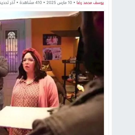
19:34
د. جمال شعبان لطلاب الثانوية الع
يوسف محمد رضا
10 مارس 2025
410
مشاهدة
آخر تحديث
14:19
8 أغسطس.. “Viral Star” تطلق موسمها الثالث من القاهرة لأول مرة بمشاركة أبرز صناع المحتوى العرب
12:17
خبير الذكاء الاصطناعي والأمن السي
20:07
د. عمرو سليمان يعتمد الخطة الاستراتيجية لل