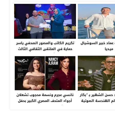
 عماد خبير السوشيال
تكريم الكاتب والمصور الصحفي ياسر
ميديا
حماية في الملتقى الثقافي الثالث
للمرشدين السياحيين
 حسن الشهير بـ “بكار
نانسي عجرم ونسمة محجوب تشعلان
لم الهندسة الصوتية
أجواء المتحف المصري الكبير بحفل
استثنائي في 16 يونيو المقبل