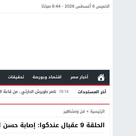
الخميس 6 أغسطس 2026 - 6:44 صباحًا
أخبار مصر
اقتصاد وبورصة
تحقيقات
19:14
ناصر طويرش الحارثي.. من قاعة الم
أخر المستجدات
21:40
مواطن كويتي يقع ضحية عملية احت
الرئيسية
»
فن ومشاهير
16:20
من عامل بناء إلى إمبراطور الأرا
الحلقة 9 عقبال عندكوا: إصابة حسن الرداد بصدمة بسبب إيمي سمير غانم
18:16
وليد منصور يتفاوض مع نجمة «الع