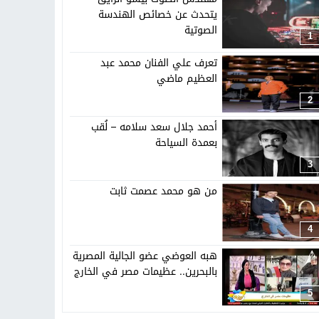
تهاد
15:51
بشار سعود.. “78 ساعة غيرت كل شيء”
يتحدث عن خصائص الهندسة
الصوتية
1
ادتنا؟
تعرف علي الفنان محمد عبد
العظيم ماضي
2
أحمد جلال سعد سلامه – لُقب
بعمدة السياحة
3
من هو محمد عصمت ثابت
4
هبه العوضي عضو الجالية المصرية
بالبحرين.. عظيمات مصر في الخارج
5