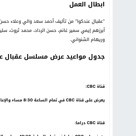
ابطال العمل
“عقبال عندكوا” من تأليف أحمد سعد والي وعلاء حسن، 
أبرزهم إيمي سمير غانم، حسن الرداد، محمد ثروت، سليم
وريهام الشنواني.
جدول مواعيد عرض مسلسل عقبال عن
قناة CBC:
يعرض على قناة CBC في تمام الساعة 8:30 مساء والإعادة تكون الساعة 11:00 صباحًا والساعة 1:30 صباحًا.
قناة CBC دراما: