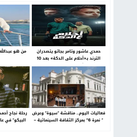
حمدي عاشور وتامر بجاتو يتصدران
من هو عبدالله
الترند بـ«أحلام على الدكة» بعد 10
ملايين مشاهدة ورسائل قوية ضد
الواسطة
فعاليات اليوم.. مناقشة “سيوة” وعرض
رحلة نجاح أحمد
” نمرة 6″ بمركز الثقافة السينمائية –
البيكو” في عا
جريدة الخبر اليوم