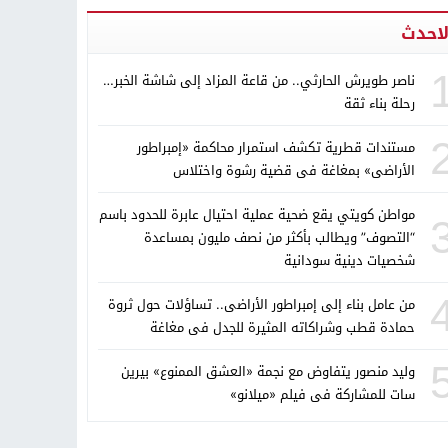
لاحدث
ناصر طويرش الحارثي.. من قاعة المزاد إلى شاشة الخبر…
رحلة بناء ثقة
مستندات قطرية تكشف استمرار محاكمة «إمبراطور
الأراضى» بمغاغة فى قضية رشوة واختلاس
مواطن كويتي يقع ضحية عملية احتيال عابرة للحدود باسم
“التصوف” ويطالب بأكثر من نصف مليون بمساعدة
شخصيات دينية سودانية
من عامل بناء إلى إمبراطور الأراضى.. تساؤلات حول ثروة
حمادة قطب وشراكاته المثيرة للجدل فى مغاغة
وليد منصور يتفاوض مع نجمة «العشق الممنوع» بيرين
سات للمشاركة فى فيلم «ميلانو»