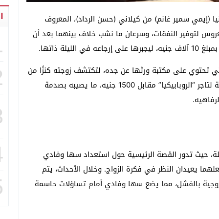
ا
بزواج رانيا (إيمي سمير غانم) من كيلاني (حسن الرداد)، المعروف
عروس لتوفير النفقات، وسرعان ما نشب خلاف بينهما بعد أن
1
يلة ذاتها.
ي تحتوي على مكتبة ورثها عن جده، لتكتشف زوجته كنزًا من
2
الأموال مخبأً بين الكتب، وبدون علمه، تقوم ببيع المكتبة لتاجر “الروبابيكيا” مقابل 1500 جنيه، ما يصيبه بصدمة
رفاهيه.
3
4
ة، حيث تدور القصة الرئيسية حول استعداد سها وفادي
لهما يعيدان النظر في فكرة الزواج. وخلال الأحداث، يتم
5
وجية بالفشل، مما يضع سها وفادي أمام تساؤلات حاسمة