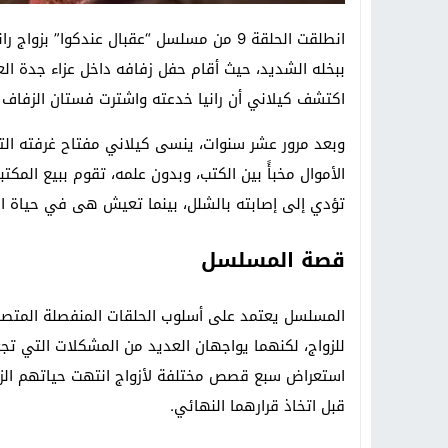
انطلقت الحلقة 9 من مسلسل “عقبال عندكوا” 
ببخله الشديد، حيث أقام حفل زفافه داخل عزاء جدة ال
اكتشف كيلاني أن رانيا خدعته واشترت فستان الزفاف بمبلغ 10 آلاف جنيه، ليجبرها على إرجاعه في الل
وبعد مرور عشر سنوات، ينسى كيلاني مفتاح غرفته الت
تؤدي إلى إصابته بالشلل، بينما تعيش هى في حياة ال
قصة المسلسل
المسلسل يعتمد على أسلوب الحلقات المنفصلة المتصل
للزواج، لكنهما يواجهان العديد من المشكلات التي تجع
استعراض سبع قصص مختلفة لأزواج انتهت حياتهم الز
قبل اتخاذ قرارهما النهائي.