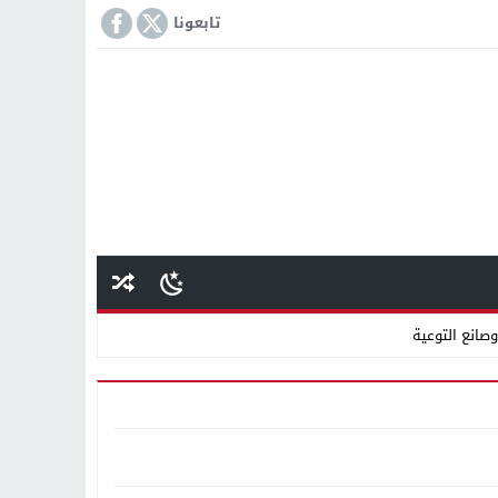
تابعونا
وصانع التوعية
اقته بأموال “مستريح مغاغة”
انًا بالتعاون مع شركة نهضة مصر
كمة «إمبراطور الأراضى» بمغاغة فى قضية رشوة واختلاس