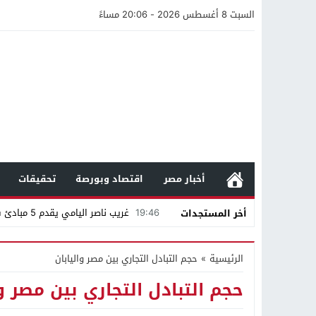
السبت 8 أغسطس 2026 - 20:06 مساءً
أخبار مصر
اقتصاد وبورصة
تحقيقات
19:46
غريب ناصر اليامي يقدم 5 مبادئ في صناعة المحتوى
أخر المستجدات
05:26
مستندات وتحويلات بنكية ومنشورا
الرئيسية
»
حجم التبادل التجاري بين مصر واليابان
19:57
محمد صالح هشلان يقدم أهم خم
حجم التبادل التجاري بين مصر وا
19:14
ناصر طويرش الحارثي.. من قاعة الم