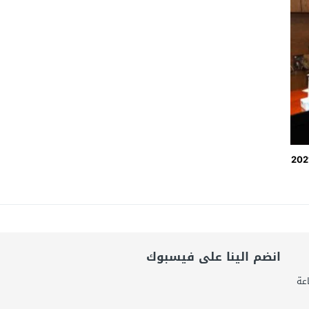
يال عابرة للحدود باسم “التصوف” ويطالب بأكثر من نصف مليون بمساعدة شخصيات
ضى.. تساؤلات حول ثروة حمادة قطب وشراكاته المثيرة للجدل فى مغاغة
شق الممنوع» بيرين سات للمشاركة فى فيلم «ميلانو»
رتفاع حجم التبادل التجارى بين مصر واليابان 2021
انضم الينا على فيسبوك
 صناعة