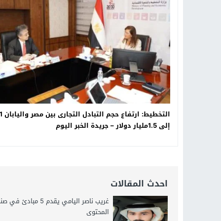
21:40
مواطن كويتي يقع ضحية عملية احت
16:20
من عامل بناء إلى إمبراطور الأرا
18:16
وليد منصور يتفاوض مع نجمة «الع
التخطيط: ا
إلى 1.5مليار دولار – جريدة الخبر اليوم
احدث المقالات
غريب ناصر اليامي يقدم 5 مبادئ في
المحتوى