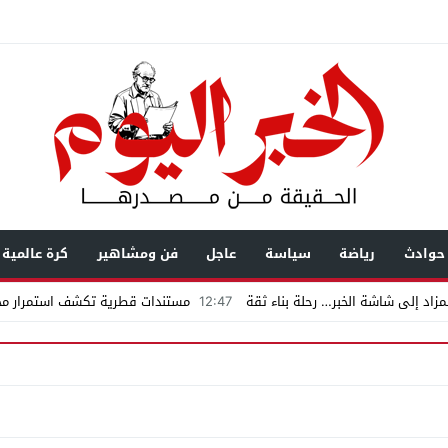
حوادث
رياضة
سياسة
عاجل
فن ومشاهير
كرة عالمية
زاد إلى شاشة الخبر… رحلة بناء ثقة
12:47
مستندات قطرية تكشف استمرار محا
يال عابرة للحدود باسم “التصوف” ويطالب بأكثر من نصف مليون بمساعدة شخصيات
ضى.. تساؤلات حول ثروة حمادة قطب وشراكاته المثيرة للجدل فى مغاغة
شق الممنوع» بيرين سات للمشاركة فى فيلم «ميلانو»