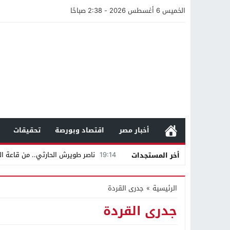
الخميس 6 أغسطس 2026 - 2:38 صباحًا
أخبار مصر
اقتصاد وبورصة
تحقيقات
19:14
ناصر طويرش الحارثي.. من قاعة الم
أخر المستجدات
21:40
مواطن كويتي يقع ضحية عملية احت
الرئيسية
»
جدرى القردة
16:20
من عامل بناء إلى إمبراطور الأرا
جدرى القردة
18:16
وليد منصور يتفاوض مع نجمة «الع