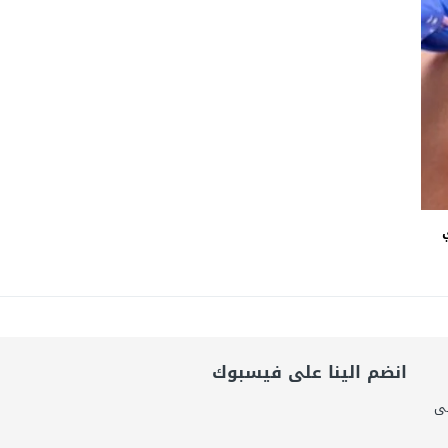
امة: كلية الطب رسالة إنسانية.. ومن يحلم بأن يصبح مثل مجدى يعقوب عليه بالاج
برانى الدكتور رامى يسرى يكتب: كيف التهم الذكاء الاصطناعى واقتصاد الانتباه إر
اتحاد الدولي للأكاديميات الرياضية (GUSA) للموسم 2026–2027
انضم الينا على فيسبوك
لى