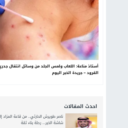
19:34
د. جمال شعبان لطلاب الثانوية الع
14:19
8 أغسطس.. “Viral Star” تطلق موسمها الثالث من القاهرة لأول مرة بمشاركة أبرز صناع المحتوى العرب
12:17
خبير الذكاء الاصطناعي والأمن السي
20:07
د. عمرو سليمان يعتمد الخطة الاستراتيجية لل
أستاذ مناعة: اللعاب ولمس الجلد من وسائل انتقال جدري
القرود – جريدة الخبر اليوم
احدث المقالات
ناصر طويرش الحارثي.. من قاعة المزاد إ
شاشة الخبر… رحلة بناء ثقة