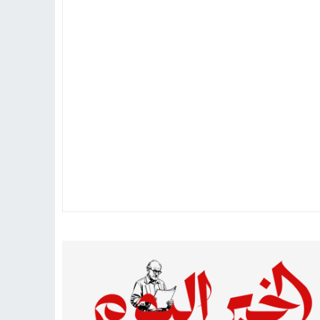
تهاد
15:51
بشار سعود.. “78 ساعة غيرت كل شيء”
ادتنا؟