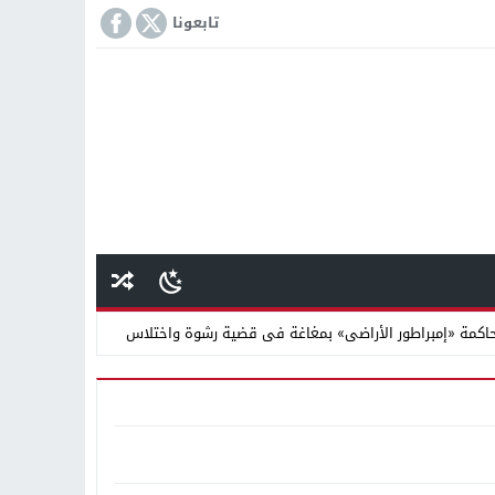
تابعونا
كمة «إمبراطور الأراضى» بمغاغة فى قضية رشوة واختلاس
 دينية سودانية