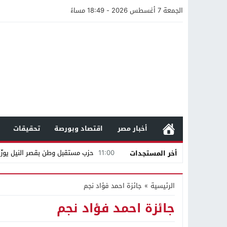
الجمعة 7 أغسطس 2026 - 18:49 مساءً
أخبار مصر
اقتصاد وبورصة
تحقيقات
11:00
حزب مستقبل وطن بقصر النيل يوزّع 
أخر المستجدات
12:47
مستندات قطرية تكشف استمرار مح
الرئيسية
»
جائزة احمد فؤاد نجم
21:40
مواطن كويتي يقع ضحية عملية احت
جائزة احمد فؤاد نجم
16:20
من عامل بناء إلى إمبراطور الأرا