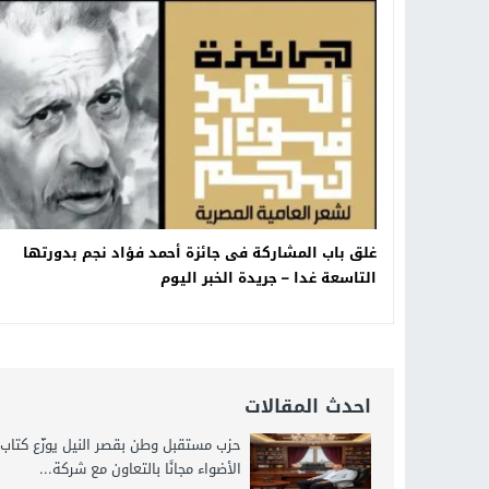
18:16
وليد منصور يتفاوض مع نجمة «الع
19:34
د. جمال شعبان لطلاب الثانوية الع
14:19
8 أغسطس.. “Viral Star” تطلق موسمها الثالث من القاهرة لأول مرة بمشاركة أبرز صناع المحتوى العرب
12:17
خبير الذكاء الاصطناعي والأمن السي
غلق باب المشاركة فى جائزة أحمد فؤاد نجم بدورتها
التاسعة غدا – جريدة الخبر اليوم
احدث المقالات
حزب مستقبل وطن بقصر النيل يوزّع كتاب
الأضواء مجانًا بالتعاون مع شركة...