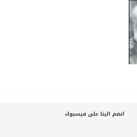
شق الممنوع» بيرين سات للمشاركة فى فيلم «ميلانو»
امة: كلية الطب رسالة إنسانية.. ومن يحلم بأن يصبح مثل مجدى يعقوب عليه بالاج
برانى الدكتور رامى يسرى يكتب: كيف التهم الذكاء الاصطناعى واقتصاد الانتباه إر
انضم الينا على فيسبوك