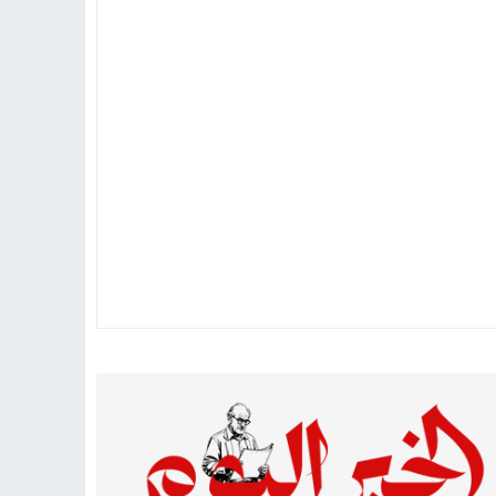
تهاد
15:51
بشار سعود.. “78 ساعة غيرت كل شيء”
ادتنا؟