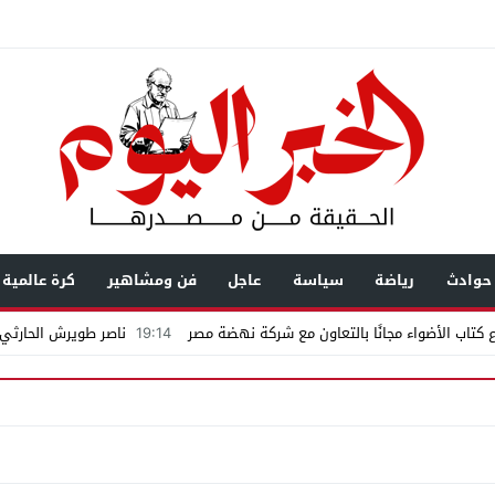
حوادث
رياضة
سياسة
عاجل
فن ومشاهير
كرة عالمية
كتاب الأضواء مجانًا بالتعاون مع شركة نهضة مصر
19:14
ناصر طويرش الحارثي..
اكمة «إمبراطور الأراضى» بمغاغة فى قضية رشوة واختلاس
يال عابرة للحدود باسم “التصوف” ويطالب بأكثر من نصف مليون بمساعدة شخصيات
ضى.. تساؤلات حول ثروة حمادة قطب وشراكاته المثيرة للجدل فى مغاغة