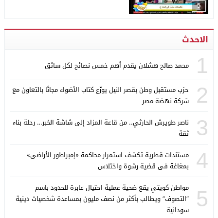
5
الاحدث
1
محمد صالح هشلان يقدم أهم خمس نصائح لكل سائق
2
حزب مستقبل وطن بقصر النيل يوزّع كتاب الأضواء مجانًا بالتعاون مع
شركة نهضة مصر
3
ناصر طويرش الحارثي.. من قاعة المزاد إلى شاشة الخبر… رحلة بناء
ثقة
4
مستندات قطرية تكشف استمرار محاكمة «إمبراطور الأراضى»
بمغاغة فى قضية رشوة واختلاس
مواطن كويتي يقع ضحية عملية احتيال عابرة للحدود باسم
5
“التصوف” ويطالب بأكثر من نصف مليون بمساعدة شخصيات دينية
سودانية