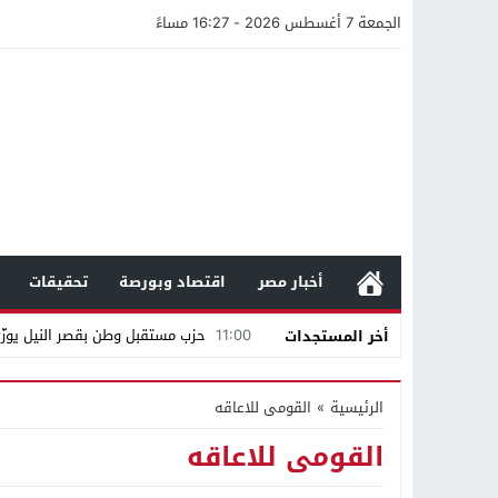
الجمعة 7 أغسطس 2026 - 16:27 مساءً
أخبار مصر
اقتصاد وبورصة
تحقيقات
11:00
حزب مستقبل وطن بقصر النيل يوزّع 
أخر المستجدات
12:47
مستندات قطرية تكشف استمرار مح
الرئيسية
»
القومى للاعاقه
21:40
مواطن كويتي يقع ضحية عملية احت
القومى للاعاقه
16:20
من عامل بناء إلى إمبراطور الأرا