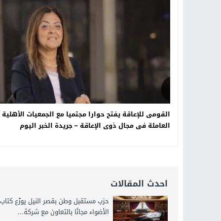
18:16
وليد منصور يتفاوض مع نجمة «الع
19:34
د. جمال شعبان لطلاب الثانوية الع
14:19
8 أغسطس.. “Viral Star” تطلق موسمها الثالث من القاهرة لأول مرة بمشاركة أبرز صناع المحتوى العرب
12:17
خبير الذكاء الاصطناعي والأمن السي
القومى للإعاقة يفتح حوارا مجتميا مع الجمعيات الأهلية
العاملة فى مجال ذوى الإعاقة – جريدة الخبر اليوم
احدث المقالات
حزب مستقبل وطن بقصر النيل يوزّع كتاب
الأضواء مجانًا بالتعاون مع شركة...