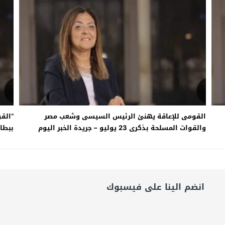
شق الممنوع» بيرين سات للمشاركة فى فيلم «ميلانو»
امة: كلية الطب رسالة إنسانية.. ومن يحلم بأن يصبح مثل مجدى يعقوب عليه بالاج
برانى الدكتور رامى يسرى يكتب: كيف التهم الذكاء الاصطناعى واقتصاد الانتباه إر
القومى للإعاقة يهنئ الرئيس السيسى وشعب مصر
“الق
والقوات المسلحة بذكرى 23 يوليو – جريدة الخبر اليوم
ببطاق
انضم الينا على فيسبوك