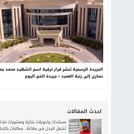
16:20
من عامل بناء إلى إمبراطور الأرا
18:16
وليد منصور يتفاوض مع نجمة «الع
19:34
د. جمال شعبان لطلاب الثانوية الع
الجريدة الرسمية تنشر قرار ترقية اسم الشهيد محمد جم
نصارى إلى رتبة العميد – جريدة الخبر اليوم
احدث المقالات
مستندات وتحويلات بنكية ومنشورات متدا
تشعل الجدل فى مغاغة.. مطالبات بالتح