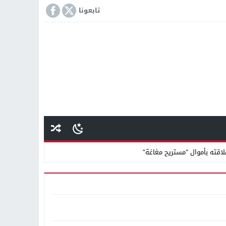
تابعونا
اقته بأموال “مستريح مغاغة”
انًا بالتعاون مع شركة نهضة مصر
كمة «إمبراطور الأراضى» بمغاغة فى قضية رشوة واختلاس
 دينية سودانية