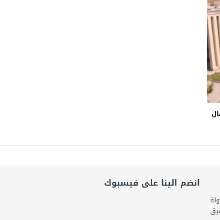
ضى.. تساؤلات حول ثروة حمادة قطب وشراكاته المثيرة للجدل فى مغاغة
شق الممنوع» بيرين سات للمشاركة فى فيلم «ميلانو»
امة: كلية الطب رسالة إنسانية.. ومن يحلم بأن يصبح مثل مجدى يعقوب عليه بالاج
ال
انضم الينا على فيسبوك
ولة
قيق