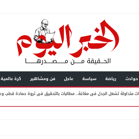
حوادث
رياضة
سياسة
عاجل
فن ومشاهير
كرة عالمية
ت متداولة تشعل الجدل فى مغاغة.. مطالبات بالتحقيق فى ثروة حمادة قطب وعل
س نصائح لكل سائق
11:00
حزب مستقبل وطن بقصر النيل يوزّع كتاب الأضواء مج
زاد إلى شاشة الخبر… رحلة بناء ثقة
12:47
مستندات قطرية تكشف استمرار محا
يال عابرة للحدود باسم “التصوف” ويطالب بأكثر من نصف مليون بمساعدة شخصيات