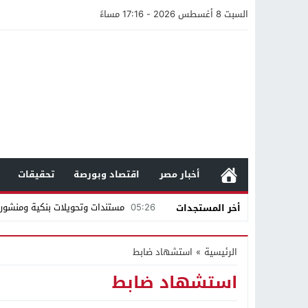
السبت 8 أغسطس 2026 - 17:16 مساءً
أخبار مصر
اقتصاد وبورصة
تحقيقات
05:26
مستندات وتحويلات بنكية ومنشورا
أخر المستجدات
19:57
محمد صالح هشلان يقدم أهم خم
الرئيسية
»
استشهاد ضابط
19:14
ناصر طويرش الحارثي.. من قاعة الم
استشهاد ضابط
21:40
مواطن كويتي يقع ضحية عملية احت