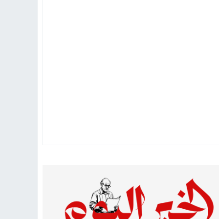
تهاد
15:51
بشار سعود.. “78 ساعة غيرت كل شيء”