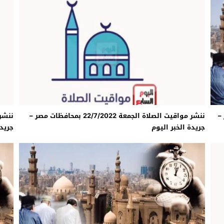
شق الممنوع» بيرين سات للمشاركة فى فيلم «ميلانو»
امة: كلية الطب رسالة إنسانية.. ومن يحلم بأن يصبح مثل مجدى يعقوب عليه بالاج
برانى الدكتور رامى يسرى يكتب: كيف التهم الذكاء الاصطناعى واقتصاد الانتباه إر
مصر –
ننشر مواقيت الصلاة الجمعة 22/7/2022 بمحافظات مصر –
جريدة الخبر اليوم
جريدة