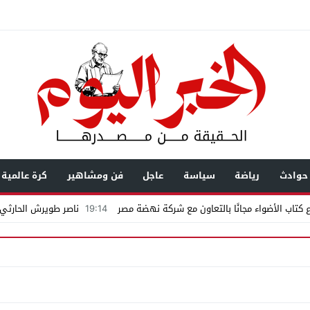
حوادث
رياضة
سياسة
عاجل
فن ومشاهير
كرة عالمية
كتاب الأضواء مجانًا بالتعاون مع شركة نهضة مصر
19:14
ناصر طويرش الحارثي..
اكمة «إمبراطور الأراضى» بمغاغة فى قضية رشوة واختلاس
يال عابرة للحدود باسم “التصوف” ويطالب بأكثر من نصف مليون بمساعدة شخصيات
ضى.. تساؤلات حول ثروة حمادة قطب وشراكاته المثيرة للجدل فى مغاغة