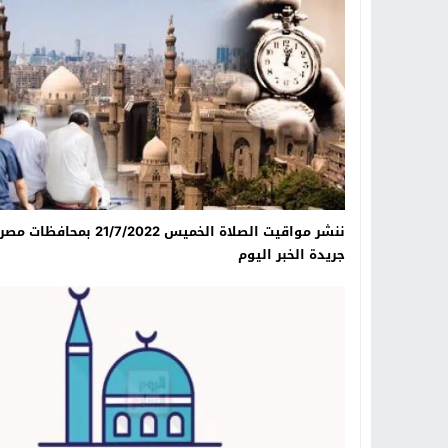
18:16
وليد منصور يتفاوض مع نجمة «الع
19:34
د. جمال شعبان لطلاب الثانوية الع
14:19
8 أغسطس.. “Viral Star” تطلق موسمها الثالث من القاهرة لأول مرة بمشاركة أبرز صناع المحتوى العرب
12:17
خبير الذكاء الاصطناعي والأمن السي
ننشر مواقيت الصلاة الخميس 21/7/2022 بمحافظات 
جريدة الخبر اليوم