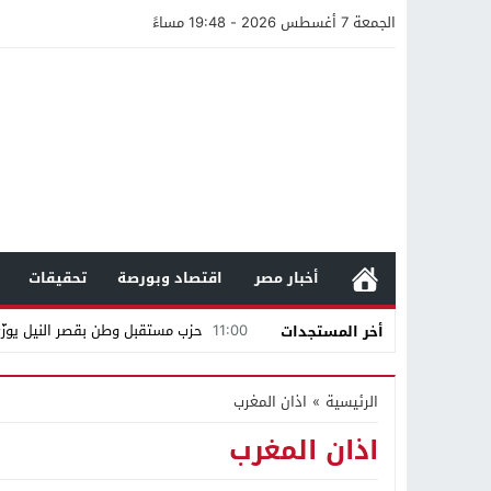
الجمعة 7 أغسطس 2026 - 19:48 مساءً
أخبار مصر
اقتصاد وبورصة
تحقيقات
11:00
حزب مستقبل وطن بقصر النيل يوزّع 
أخر المستجدات
12:47
مستندات قطرية تكشف استمرار مح
الرئيسية
»
اذان المغرب
21:40
مواطن كويتي يقع ضحية عملية احت
اذان المغرب
16:20
من عامل بناء إلى إمبراطور الأرا