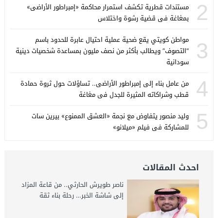
2
مستندات قطرية تكشف استمرار محاكمة «إمبراطور الأراضى»
بمغاغة فى قضية رشوة واختلاس
مواطن كويتي يقع ضحية عملية احتيال عابرة للحدود باسم
3
“التصوف” ويطالب بأكثر من نصف مليون بمساعدة شخصيات دينية
سودانية
4
من عامل بناء إلى إمبراطور الأراضى.. تساؤلات حول ثروة حمادة
قطب وشراكاته المثيرة للجدل فى مغاغة
5
وليد منصور يتفاوض مع نجمة «العشق الممنوع» بيرين سات
للمشاركة فى فيلم «ميلانو»
احدث المقالات
ناصر طويرش الحارثي.. من قاعة المزاد
إلى شاشة الخبر… رحلة بناء ثقة