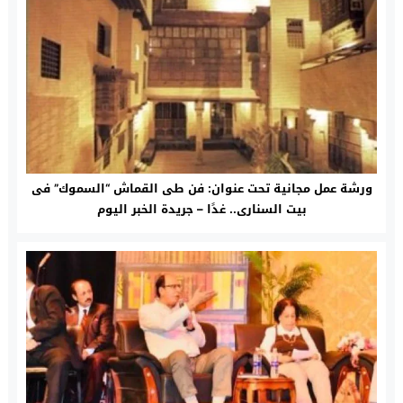
ورشة عمل مجانية تحت عنوان: فن طى القماش “السموك” فى
بيت السنارى.. غدًا – جريدة الخبر اليوم