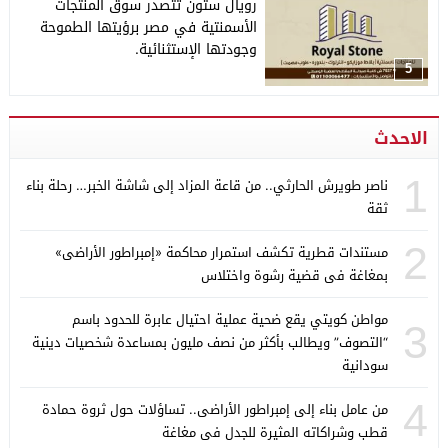
رويال ستون تتصدر سوق المنتجات
الأسمنتية في مصر برؤيتها الطموحة
وجودتها الإستثنائية.
5
الاحدث
1
ناصر طويرش الحارثي.. من قاعة المزاد إلى شاشة الخبر… رحلة بناء
ثقة
2
مستندات قطرية تكشف استمرار محاكمة «إمبراطور الأراضى»
بمغاغة فى قضية رشوة واختلاس
مواطن كويتي يقع ضحية عملية احتيال عابرة للحدود باسم
3
“التصوف” ويطالب بأكثر من نصف مليون بمساعدة شخصيات دينية
سودانية
4
من عامل بناء إلى إمبراطور الأراضى.. تساؤلات حول ثروة حمادة
قطب وشراكاته المثيرة للجدل فى مغاغة