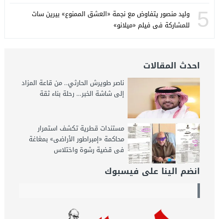
5
وليد منصور يتفاوض مع نجمة «العشق الممنوع» بيرين سات
للمشاركة فى فيلم «ميلانو»
احدث المقالات
ناصر طويرش الحارثي.. من قاعة المزاد
إلى شاشة الخبر… رحلة بناء ثقة
مستندات قطرية تكشف استمرار
محاكمة «إمبراطور الأراضى» بمغاغة
فى قضية رشوة واختلاس
انضم الينا على فيسبوك