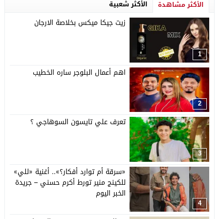
الأكثر شعبية
الأكثر مشاهدة
زيت جيكا ميكس بخلاصة الارجان
1
اهم أعمال البلوجر ساره الخطيب
2
تعرف علي تايسون السوهاجي ؟
3
«سرقة أم توارد أفكار؟».. أغنية «للي»
للكينج منير تورط أكرم حسني – جريدة
الخبر اليوم
4