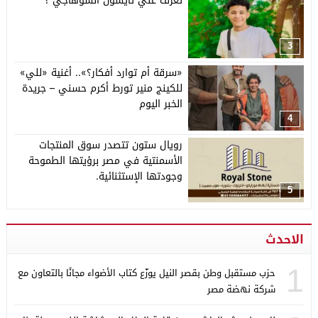
تعرف علي تايسون السوهاجي ؟
3
«سرقة أم توارد أفكار؟».. أغنية «للي»
للكينج منير تورط أكرم حسني – جريدة
الخبر اليوم
4
رويال ستون تتصدر سوق المنتجات
الأسمنتية في مصر برؤيتها الطموحة
وجودتها الإستثنائية.
5
الاحدث
1
حزب مستقبل وطن بقصر النيل يوزّع كتاب الأضواء مجانًا بالتعاون مع
شركة نهضة مصر