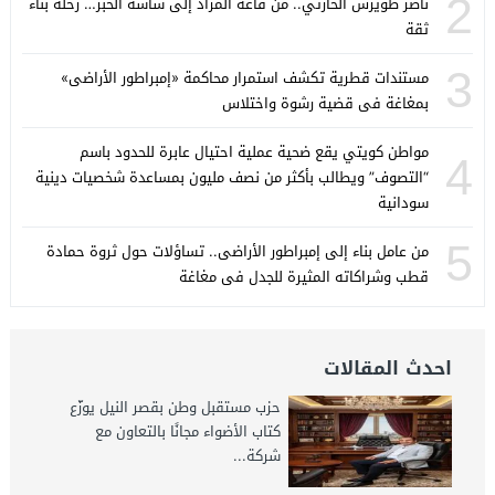
2
ناصر طويرش الحارثي.. من قاعة المزاد إلى شاشة الخبر… رحلة بناء
ثقة
3
مستندات قطرية تكشف استمرار محاكمة «إمبراطور الأراضى»
بمغاغة فى قضية رشوة واختلاس
مواطن كويتي يقع ضحية عملية احتيال عابرة للحدود باسم
4
“التصوف” ويطالب بأكثر من نصف مليون بمساعدة شخصيات دينية
سودانية
5
من عامل بناء إلى إمبراطور الأراضى.. تساؤلات حول ثروة حمادة
قطب وشراكاته المثيرة للجدل فى مغاغة
احدث المقالات
حزب مستقبل وطن بقصر النيل يوزّع
كتاب الأضواء مجانًا بالتعاون مع
شركة...