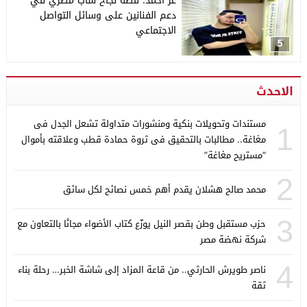
عز أحمد: قصة نجاح شاب مصري في
دعم الفنانين على وسائل التواصل
الاجتماعي
5
الاحدث
مستندات وتحويلات بنكية ومنشورات متداولة تشعل الجدل فى
1
مغاغة.. مطالبات بالتحقيق فى ثروة حمادة قطب وعلاقته بأموال
“مستريح مغاغة”
2
محمد صالح هشلان يقدم أهم خمس نصائح لكل سائق
3
حزب مستقبل وطن بقصر النيل يوزّع كتاب الأضواء مجانًا بالتعاون مع
شركة نهضة مصر
4
ناصر طويرش الحارثي.. من قاعة المزاد إلى شاشة الخبر… رحلة بناء
ثقة