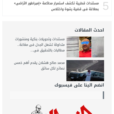
5
مستندات قطرية تكشف استمرار محاكمة «إمبراطور الأراضى»
بمغاغة فى قضية رشوة واختلاس
احدث المقالات
مستندات وتحويلات بنكية ومنشورات
متداولة تشعل الجدل فى مغاغة..
مطالبات بالتحقيق فى...
محمد صالح هشلان يقدم أهم خمس
نصائح لكل سائق
انضم الينا على فيسبوك