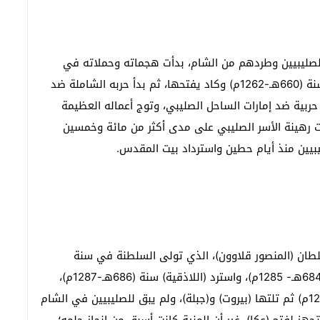
لصليبيين وطردهم من الشام، بدأت هجماته وحملاته في
وقت مبكر من توليه السلطنة؛ فهاجم إمارة أنطاكية سنة (660هـ-1262م) وكاد يفتحها، ثم بدأ حربه الشاملة ضد
12م) ودخل في عمليات حربية ضد إمارات الساحل الصليبي، وتوج أعماله العظيمة
نة (666هـ-1268م)، بعد أن ظلت رهينة الأسر الصليبي على مدى أكثر من مائة وخمسين
يبيين منذ أيام حطين واسترداد بيت المقدس.
طان (المنصور قلاوون)، الذي تولى السلطنة في سنة
(678هـ-1279م)، فاستولى على (حصن المرقب) سنة (684هـ- 1285م)، واسترد (اللاذقية) سنة (686هـ-1287م)،
وفتح (طرابلس) بعد حصار دام شهرين في (688هـ-1289م) ثم تلتها (بيروت) و(جبلة)، ولم يبق للصليبيين في الشام