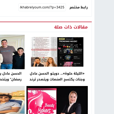
رابط مختصر
مقالات ذات صلة
«الليلة حلوة»… دويتو الحسن عادل
الحسن عادل يتص
وجنات يكتسح المنصات ويتصدر ترند
مصر والعرب عالميًا
ب