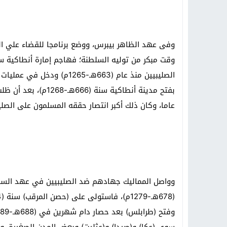
وفى عهد الظاهر بيبرس، ووضع برنامجا للقضاء علي ا
الصليبيين منذ عام (663هـ-65
بفتح مدينة أنطاكية س
عاما، وكان ذلك أكبر انتصار حققه المسلمون على الصل
وواصل المماليك جهادهم ضد الصليبيين في عهد السل