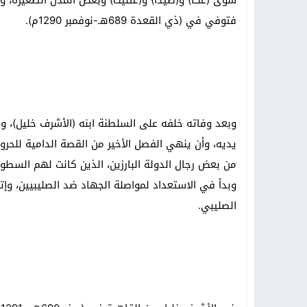
سوى (عكا) و(صيدا) و(عثليت) وبعض المدن الصغيرة، وتج
فتوفي في (ذي القعدة 689هـ-نوفمبر 1290م).
وبعد وفاته خلفه على السلطنة ابنه (الأشرف خليل)، و
يديه، وأن ينهي الفصل الأخير من القصة الدامية للحر
من بعض رجال الدولة البارزين، الذين كانت لهم السطوة 
وبدأ في الاستعداد لمواصلة الجهاد ضد الصليبيين، وإتم
الصليبي.