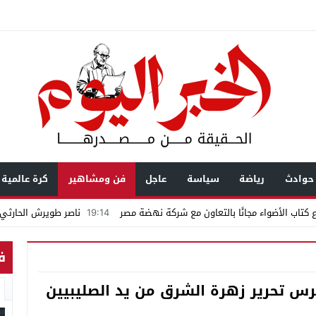
حوادث
رياضة
سياسة
عاجل
فن ومشاهير
كرة عالمية
كتاب الأضواء مجانًا بالتعاون مع شركة نهضة مصر
19:14
ناصر طويرش الحارثي..
اكمة «إمبراطور الأراضى» بمغاغة فى قضية رشوة واختلاس
ف
يال عابرة للحدود باسم “التصوف” ويطالب بأكثر من نصف مليون بمساعدة شخصيات
رس تحرير زهرة الشرق من يد الصليبيين
ضى.. تساؤلات حول ثروة حمادة قطب وشراكاته المثيرة للجدل فى مغاغة