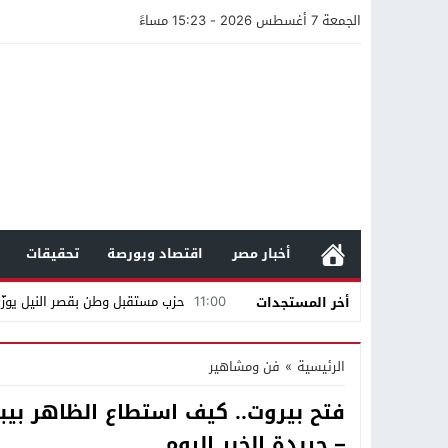
الجمعة 7 أغسطس 2026 - 15:23 مساءً
أخبار مصر
اقتصاد وبورصة
تحقيقات
11:00
حزب مستقبل وطن بقصر النيل يوزّع 
أخر المستجدات
12:47
مستندات قطرية تكشف استمرار مح
الرئيسية
»
فن ومشاهير
21:40
مواطن كويتي يقع ضحية عملية احت
فتح بيروت.. كيف استطاع الظاهر بيب
16:20
من عامل بناء إلى إمبراطور الأرا
– جريدة الخبر اليوم