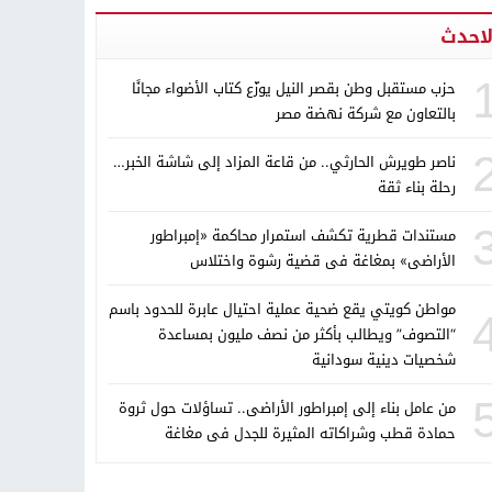
لاحدث
حزب مستقبل وطن بقصر النيل يوزّع كتاب الأضواء مجانًا
بالتعاون مع شركة نهضة مصر
ناصر طويرش الحارثي.. من قاعة المزاد إلى شاشة الخبر…
رحلة بناء ثقة
مستندات قطرية تكشف استمرار محاكمة «إمبراطور
الأراضى» بمغاغة فى قضية رشوة واختلاس
مواطن كويتي يقع ضحية عملية احتيال عابرة للحدود باسم
“التصوف” ويطالب بأكثر من نصف مليون بمساعدة
شخصيات دينية سودانية
من عامل بناء إلى إمبراطور الأراضى.. تساؤلات حول ثروة
حمادة قطب وشراكاته المثيرة للجدل فى مغاغة