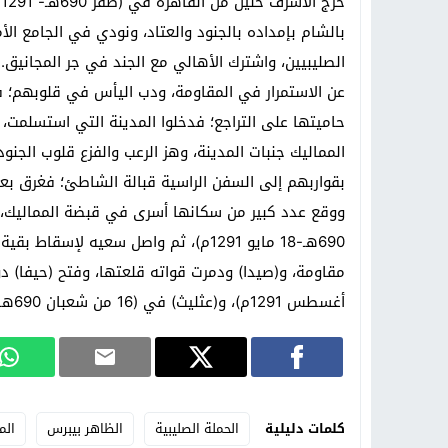
خ
بالشام بإمداده بالجنود والعتاد، ونودي في الجامع ال
الصليبيين، واشترك الأهالي مع الجند في جر المجانيق. 
عن الاستمرار في المقاومة، ودب اليأس في قلوبهم؛ 
حاميتها على التراجع؛ فدخلوا المدينة التي استسلمت،
المماليك جنبات المدينة، وهز الرعب والفزع قلوب الجنو
بقواربهم إلى السفن الراسية قبالة الشاطئ؛ فغرق بعض
690هـ-18 مايو 1291م)، ثم واصل سعيه ل
أغسطس 1291م)، و(عثليث) في (16 من شعبان 690هـ).
كلمات دليلية
الحملة الصليبية
الظاهر بيبرس
الم