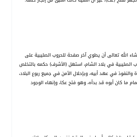
هز لفتح (عكا)، غير أن المنية كانت أسبق من إنجاز حلمه؛
شاء الله تعالى أن يطوي آخر صفحة للحروب الصليبية على
وب الصليبية في بلاد الشام، استهل (الأشرف) حكمه بالتخلص
والنفوذ في عهد أبيه، وبإحلال الأمن في جميع ربوع البلاد،
ام ما كان أبوه قد بدأه، وهو فتح عكا، وإنهاء الوجود