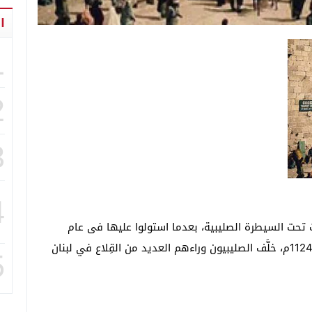
ا
1
2
3
4
ت تحت السيطرة الصليبية، بعدما استولوا عليها فى عام
1109م، ثم على صيدا في عام 1110م، وأخيراً صور عام 1124م، خلَّف الصليبيون وراءهم العديد من القِلاع في لبنان
5