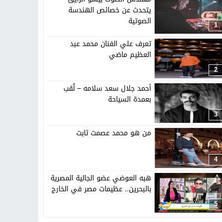
يتحدث عن خصائص الهندسة
الصوتية
تهاد
15:51
بشار سعود.. “78 ساعة غيرت كل شيء”
1
تعرف علي الفنان محمد عبد
العظيم ماضي
ادتنا؟
2
أحمد جلال سعد سلامه – لُقب
بعمدة السياحة
3
من هو محمد عصمت ثابت
4
هبه العوضي عضو الجالية المصرية
بالبحرين.. عظيمات مصر في الخارج
5