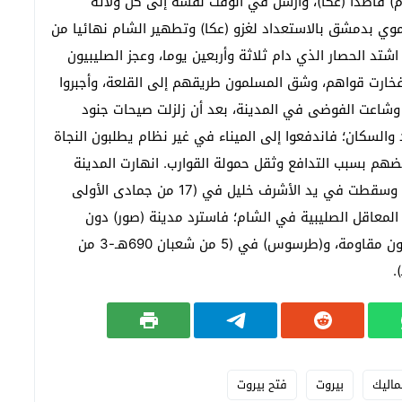
رج الأشرف خليل من القاهرة في (صفر 690هـ- 1291م) قاصدا (عكا)، وأرسل في الوقت نفسه إلى كل ولاته
أموي بدمشق بالاستعداد لغزو (عكا) وتطهير الشام نهائيا من
اشتد الحصار الذي دام ثلاثة وأربعين يوما، وعجز الصليبيون
فخارت قواهم، وشق المسلمون طريقهم إلى القلعة، وأجبروا
 وشاعت الفوضى في المدينة، بعد أن زلزلت صيحات جنود
د والسكان؛ فاندفعوا إلى الميناء في غير نظام يطلبون النجاة
هم بسبب التدافع وثقل حمولة القوارب. انهارت المدينة
ووقع عدد كبير من سكانها أسرى في قبضة المماليك، وسقطت في يد الأشرف خليل في (17 من جمادى الأولى
إسقاط بقية المعاقل الصليبية في الشام؛ فاسترد مدينة (صور) دون
مقاومة، و(صيدا) ودمرت قواته قلعتها، وفتح (حيفا) دون مقاومة، و(طرسوس) في (5 من شعبان 690هـ-3 من
ماليك
بيروت
فتح بيروت