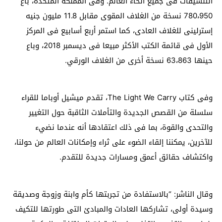
التنسيقات فى جميع أنحاء العالم. وفى المملكة المتحدة، باع
780،950 نسخة من الغلاف المقوى مقابل 11.8 مليون جنيه
إسترلينى للغلاف العادى، كما استمر أربع أسابيع فى المركز
الأول فى قائمة الكتب الأكثر مبيعا فى ديسمبر 2018، وباع
حينها 63،863 نسخة أخرى من الغلاف الورقي.
وفى كتاب
The Light We Carry
، تقدم ميشيل أوباما للقراء
سلسلة من القصص الجديدة والتأملات الثاقبة حول التغيير
والتحدى والقوة، بما فى ذلك اعتقادها أنه عندما نضيء
للآخرين، يمكننا إلقاء الضوء على ثراء وإمكانات العالم من حولنا،
واكتشاف حقائق أعمق ومسارات جديدة للتقدم.
وقال الناشر: “بالاستفادة من تجربتها كأم وابنة وزوجة وصديقة
وسيدة أولى، تشاركها العادات والمبادئ التى طورتها للتكيف