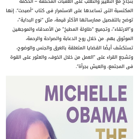
بنجاح مع التغيير والتغلب على العقبات المختلفة – الحكمة
المكتسبة التى تساعدها على الاستمرار فى كتاب “أصبحت”. إنها
توضح بالتفصيل ممارساتها الأكثر قيمة، مثل “نوع البداية”،
و”الارتقاء”، وتجميع “طاولة المطبخ” من الأصدقاء والموجهين
الموثوق بهم. من خلال روح الدعابة والصراحة والرحمة،
تستكشف أيضًا القضايا المتعلقة بالعرق والجنس والوضوح،
وتشجع القراء على “العمل من خلال الخوف، والعثور على القوة
فى المجتمع، والعيش بجرأة”.