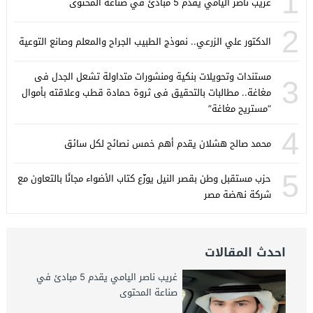
1
غريب ناصر اليامي يقدم 5 مبادئ في صناعة المحتوى
2
الدكتور علي الزرعي.. نموذج الطبيب الجراح والمعلم وصانع التوعية
مستندات وتحويلات بنكية ومنشورات متداولة تشعل الجدل فى
3
مغاغة.. مطالبات بالتحقيق فى ثروة حمادة قطب وعلاقته بأموال
“مستريح مغاغة”
4
محمد صالح هشلان يقدم أهم خمس نصائح لكل سائق
5
حزب مستقبل وطن بقصر النيل يوزّع كتاب الأضواء مجانًا بالتعاون مع
شركة نهضة مصر
احدث المقالات
غريب ناصر اليامي يقدم 5 مبادئ في
صناعة المحتوى