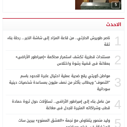
5
الاحدث
1
ناصر طويرش الحارثي.. من قاعة المزاد إلى شاشة الخبر… رحلة بناء
ثقة
2
مستندات قطرية تكشف استمرار محاكمة «إمبراطور الأراضى»
بمغاغة فى قضية رشوة واختلاس
مواطن كويتي يقع ضحية عملية احتيال عابرة للحدود باسم
3
“التصوف” ويطالب بأكثر من نصف مليون بمساعدة شخصيات دينية
سودانية
4
من عامل بناء إلى إمبراطور الأراضى.. تساؤلات حول ثروة حمادة
قطب وشراكاته المثيرة للجدل فى مغاغة
5
وليد منصور يتفاوض مع نجمة «العشق الممنوع» بيرين سات
للمشاركة فى فيلم «ميلانو»