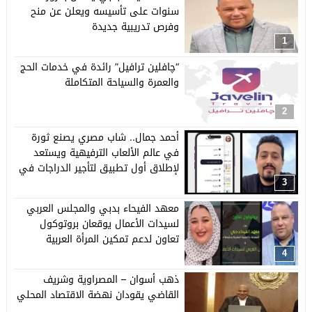
سنوات على تأسيسه ويعلن عن منح
وفرص تدريبية جديدة
1
“چافلين ترافيل” رائدة في خدمات الحج
والعمرة والسياحة المتكاملة
2
أحمد جمال.. شاب مصري يصنع ثورة
في عالم الألعاب الترفيهية ويستعد
لإطلاق أول تطبيق لتأجير الدراجات في
مصر
3
معهد الفيحاء بدبي والمجلس العربي
لسيدات الأعمال يوقعان بروتوكول
تعاون لدعم تمكين المرأة العربية
4
ذهب أسوان – المصراوية وشريف
القاضي يقودان نهضة الاقتصاد المحلي