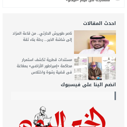
احدث المقالات
ناصر طويرش الحارثي.. من قاعة المزاد
إلى شاشة الخبر… رحلة بناء ثقة
مستندات قطرية تكشف استمرار
محاكمة «إمبراطور الأراضى» بمغاغة
فى قضية رشوة واختلاس
انضم الينا على فيسبوك