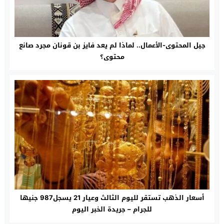
جيل المحتوى-الأعمال.. لماذا لم يعد فايز بن قونان مجرد صانع
محتوى؟
أسعار الذهب تستقر لليوم الثالث وعيار 21 يسجل987 جنيها
للجرام – جريدة الخبر اليوم