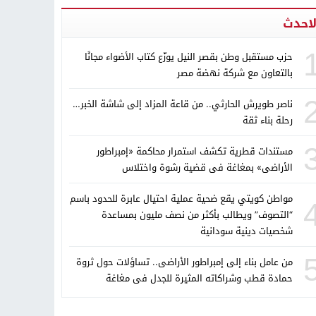
لاحدث
حزب مستقبل وطن بقصر النيل يوزّع كتاب الأضواء مجانًا
بالتعاون مع شركة نهضة مصر
ناصر طويرش الحارثي.. من قاعة المزاد إلى شاشة الخبر…
رحلة بناء ثقة
مستندات قطرية تكشف استمرار محاكمة «إمبراطور
الأراضى» بمغاغة فى قضية رشوة واختلاس
مواطن كويتي يقع ضحية عملية احتيال عابرة للحدود باسم
“التصوف” ويطالب بأكثر من نصف مليون بمساعدة
شخصيات دينية سودانية
من عامل بناء إلى إمبراطور الأراضى.. تساؤلات حول ثروة
حمادة قطب وشراكاته المثيرة للجدل فى مغاغة