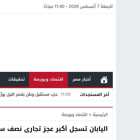
الجمعة 7 أغسطس 2026 - 11:40 صباحًا
أخبار مصر
اقتصاد وبورصة
تحقيقات
11:00
حزب مستقبل وطن بقصر النيل يوزّع 
أخر المستجدات
12:47
مستندات قطرية تكشف استمرار مح
الرئيسية
»
اقتصاد وبورصة
21:40
مواطن كويتي يقع ضحية عملية احت
اليابان تسجل أكبر عجز تجارى نصف سن
16:20
من عامل بناء إلى إمبراطور الأرا