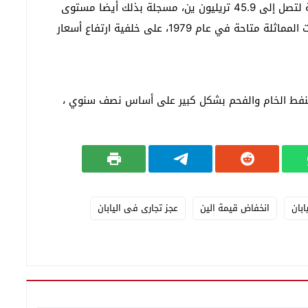
وأوضحت الوزارة أن الصادرات ارتفعت بنسبة 15.2 بالمئة لتصل إلى 45.9 تريليون ين، مسجلة بذلك أيضا مستوى
قياسي على أساس نصف سنوي منذ أن أصبحت البيانات المماثلة متاحة في عام 1979، على خلفية ارتفاع أسعار
النفط الخام والفحم بشكل كبير على أساس نصف سنوي ،
ابان
انخفاض قيمة الين
عجز تجارى فى اليابان