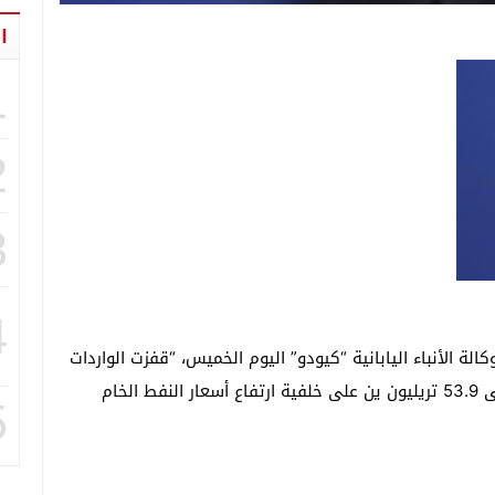
ا
1
2
3
4
وكالة الأنباء اليابانية “كيودو” اليوم الخميس، “قفزت الواردات
بنسبة 37.9 في المائة مقارنة بالعام السابق لتصل إلى 53.9 تريليون ين على خلفية ارتفاع أسعار النفط الخام
5