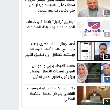
سنوات على تأسيسه ويعلن عن
منح وفرص تدريبية جديدة
تهاد
15:51
بشار سعود.. “78 ساعة غيرت كل شيء”
1
“چافلين ترافيل” رائدة في خدمات
الحج والعمرة والسياحة المتكاملة
ادتنا؟
2
أحمد جمال.. شاب مصري يصنع
ثورة في عالم الألعاب الترفيهية
ويستعد لإطلاق أول تطبيق لتأجير
3
الدراجات في مصر
معهد الفيحاء بدبي والمجلس
العربي لسيدات الأعمال يوقعان
بروتوكول تعاون لدعم تمكين
4
المرأة العربية
ذهب أسوان – المصراوية وشريف
القاضي يقودان نهضة الاقتصاد
المحلي
5