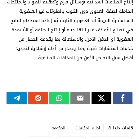
إنتاج الصناعات الغذائية بوسـائل فـرم وتعقـيم للمـواد والمنتجات
الحاملة لصفة العدوى دون التلوث بالملوثات غير العـضوية
الـسامة بة القيمة أو العضوية الثابتة ثم إعادة استخدام الناتج
في تصنيع الأعلاف غيـر التقليديـة أو إنتاج الطاقة أو الأسمدة
العضوية أو الدفن الآمن، والاستعانة بما يقدمه الجهاز من
خدمات استشارات فنيـة ومـا يـصدر من أدلة إرشادية لتحديد
أفضل سبل التخلص الآمن من المخلفات الصناعية.
كلمات دليلية
اداره المخلفات
الحكومه