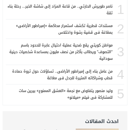
1
ناصر طويرش الحارثي.. من قاعة المزاد إلى شاشة الخبر… رحلة بناء
ثقة
2
مستندات قطرية تكشف استمرار محاكمة «إمبراطور الأراضى»
بمغاغة فى قضية رشوة واختلاس
مواطن كويتي يقع ضحية عملية احتيال عابرة للحدود باسم
3
“التصوف” ويطالب بأكثر من نصف مليون بمساعدة شخصيات دينية
سودانية
4
من عامل بناء إلى إمبراطور الأراضى.. تساؤلات حول ثروة حمادة
قطب وشراكاته المثيرة للجدل فى مغاغة
5
وليد منصور يتفاوض مع نجمة «العشق الممنوع» بيرين سات
للمشاركة فى فيلم «ميلانو»
احدث المقالات