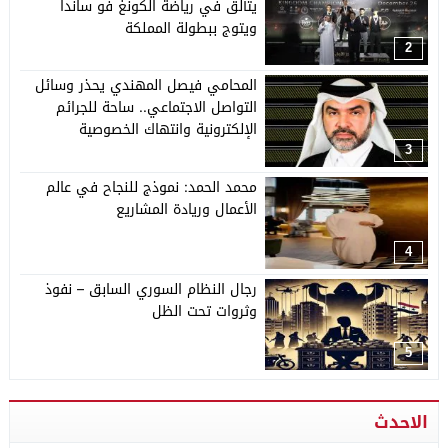
يتألق في رياضة الكونغ فو ساندا
ويتوج ببطولة المملكة
2
المحامي فيصل المهندي يحذر وسائل
التواصل الاجتماعي.. ساحة للجرائم
الإلكترونية وانتهاك الخصوصية
3
محمد الحمد: نموذج للنجاح في عالم
الأعمال وريادة المشاريع
4
رجال النظام السوري السابق – نفوذ
وثروات تحت الظل
5
الاحدث