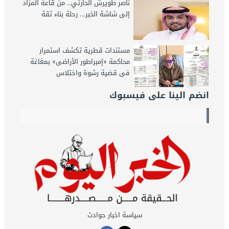
ناصر طويرش الحارثي.. من قاعة المزاد
إلى شاشة الخبر… رحلة بناء ثقة
مستندات قطرية تكشف استمرار
محاكمة «إمبراطور الأراضى» بمغاغة
فى قضية رشوة واختلاس
انضم الينا على فيسبوك
سياسة اخبار حوادث