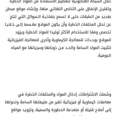
خلال الشبكة العنكبوتية لتعظيم الاستفادة من المواد الخطرة
وتقليـل الإنفاق على التخلص النهائي منها، وإنشاء موقع مبطن
بعديد من الطبقات حتى لا تسمح بنفاذيـة الـسوائل التي تنتج
عن تحلل المخلفات الخطرة وأن يكون الموقـع مقـسما إلـى خـلايـا
تخصص وفقا للاستخدام الأكثر توليدا للمواد الخطرة ويزود
الموقـع بوحـدات للمعالجة الكيماوية وأخرى للمعالجة الفيزيائية
لتثبيت المواد السامة والحـد مـن ذوبانها وسريانها مع المياه
الجوفية.
وشملت الاشتراطات، إدخال المواد والمخلفات الخطرة في
معاملات كيماوية أو فيزيائية تغير من طبيعتها السامة وتحولها
إلى أملاح قليلة أو منعدمة الخطورة والسمية، وتزويد مواقع