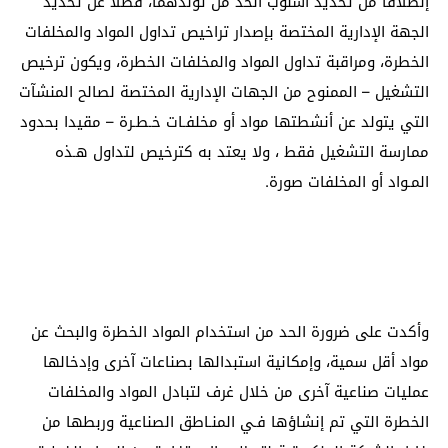
إنطلاقا من تحديد أسلوب الحد من تولدهما، فضلا عن تحديد
الجهة الإدارية المختصة بإصدار تراخيص تداول المواد والمخلفات
الخطرة، ومراقبة تداول المواد والمخلفات الخطرة، ويكون ترخيص
التشغيل – الممنوح من الجهات الإدارية المختصة لصالح المنشآت
التي يتولد عن أنشطتها مواد أو مخلفـات خـطـرة – مقيدا بحدود
ممارسة التشغيل فقط ، ولا يعتد به كترخيص لتداول هـذه
المـواد أو المخلفات صورة.
وأكدت على ضرورة الحد من استخدام المواد الخطرة والبحث عن
مواد أقل سمية، وإمكانية استبدالها بصناعات آخرى وإدخالها
عمليات صناعية آخرى من خلال غرف لتبادل المواد والمخلفات
الخطرة التي تم إنشاؤها فـي المنـاطق الصناعية وربطها من