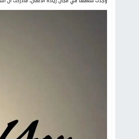
وجدت شغفها في مجال ريادة الأعمال، فأدركت أن النجاح