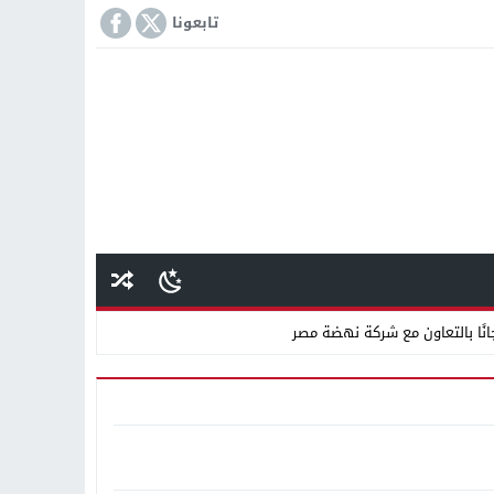
تابعونا
انًا بالتعاون مع شركة نهضة مصر
كمة «إمبراطور الأراضى» بمغاغة فى قضية رشوة واختلاس
 دينية سودانية