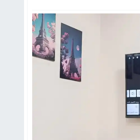
تهاد
15:51
بشار سعود.. “78 ساعة غيرت كل شيء”