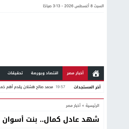
السبت 8 أغسطس 2026 - 3:13 صباحًا
أخبار مصر
اقتصاد وبورصة
تحقيقات
19:57
محمد صالح هشلان يقدم أهم خم
أخر المستجدات
19:14
ناصر طويرش الحارثي.. من قاعة الم
الرئيسية
»
أخبار مصر
21:40
مواطن كويتي يقع ضحية عملية احت
شهد عادل كمال.. بنت أسوان 
16:20
من عامل بناء إلى إمبراطور الأرا