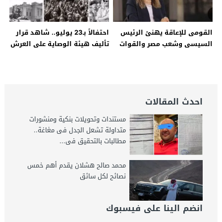
القومى للإعاقة يهنئ الرئيس
احتفالاً بـ23 يوليو.. شاهد قرار
السيسى وشعب مصر والقوات
تأليف هيئة الوصاية على العرش
المسلحة بذكرى 23 يوليو –
من جريدة الوقائع المصرية –
جريدة الخبر اليوم
جريدة الخبر اليوم
احدث المقالات
مستندات وتحويلات بنكية ومنشورات
متداولة تشعل الجدل فى مغاغة..
مطالبات بالتحقيق فى...
محمد صالح هشلان يقدم أهم خمس
نصائح لكل سائق
انضم الينا على فيسبوك