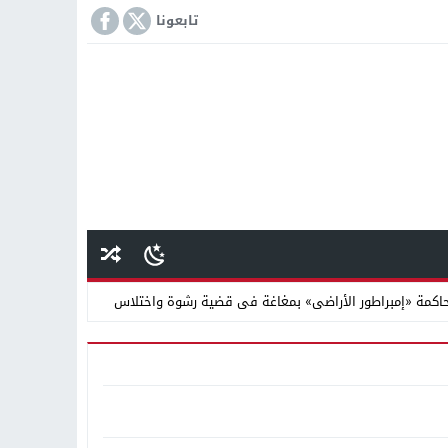
تابعونا
كمة «إمبراطور الأراضى» بمغاغة فى قضية رشوة واختلاس
 دينية سودانية