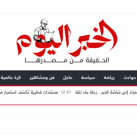
حوادث
رياضة
سياسة
عاجل
فن ومشاهير
كرة عالمية
زاد إلى شاشة الخبر… رحلة بناء ثقة
12:47
مستندات قطرية تكشف استمرار محا
يال عابرة للحدود باسم “التصوف” ويطالب بأكثر من نصف مليون بمساعدة شخصيات
ضى.. تساؤلات حول ثروة حمادة قطب وشراكاته المثيرة للجدل فى مغاغة
شق الممنوع» بيرين سات للمشاركة فى فيلم «ميلانو»