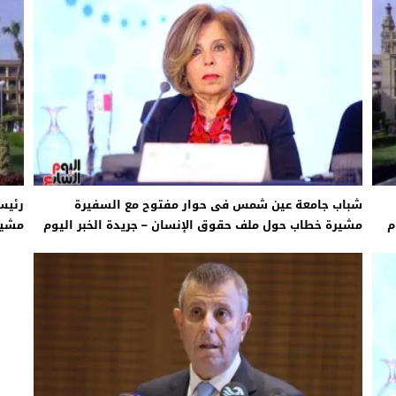
امة: كلية الطب رسالة إنسانية.. ومن يحلم بأن يصبح مثل مجدى يعقوب عليه بالاج
برانى الدكتور رامى يسرى يكتب: كيف التهم الذكاء الاصطناعى واقتصاد الانتباه إر
اتحاد الدولي للأكاديميات الرياضية (GUSA) للموسم 2026–2027
شباب جامعة عين شمس فى حوار مفتوح مع السفيرة
رئيس
م
مشيرة خطاب حول ملف حقوق الإنسان – جريدة الخبر اليوم
مشير