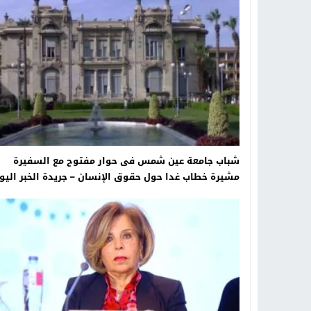
19:34
د. جمال شعبان لطلاب الثانوية الع
14:19
8 أغسطس.. “Viral Star” تطلق موسمها الثالث من القاهرة لأول مرة بمشاركة أبرز صناع المحتوى العرب
12:17
خبير الذكاء الاصطناعي والأمن السي
20:07
د. عمرو سليمان يعتمد الخطة الاستراتيجية لل
شباب جامعة عين شمس فى حوار مفتوح مع السفيرة
مشيرة خطاب غدا حول حقوق الإنسان – جريدة الخبر اليو