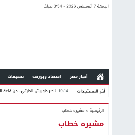
الجمعة 7 أغسطس 2026 - 3:54 صباحًا
أخبار مصر
اقتصاد وبورصة
تحقيقات
19:14
ناصر طويرش الحارثي.. من قاعة الم
أخر المستجدات
21:40
مواطن كويتي يقع ضحية عملية احت
الرئيسية
»
مشيره خطاب
16:20
من عامل بناء إلى إمبراطور الأرا
مشيره خطاب
18:16
وليد منصور يتفاوض مع نجمة «الع