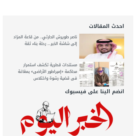
احدث المقالات
ناصر طويرش الحارثي.. من قاعة المزاد
إلى شاشة الخبر… رحلة بناء ثقة
مستندات قطرية تكشف استمرار
محاكمة «إمبراطور الأراضى» بمغاغة
فى قضية رشوة واختلاس
انضم الينا على فيسبوك