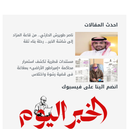
الخبر اليوم
احدث المقالات
ناصر طويرش الحارثي.. من قاعة المزاد
إلى شاشة الخبر… رحلة بناء ثقة
مستندات قطرية تكشف استمرار
محاكمة «إمبراطور الأراضى» بمغاغة
فى قضية رشوة واختلاس
انضم الينا على فيسبوك