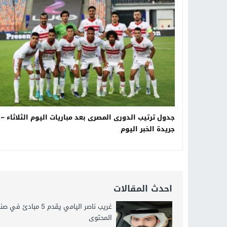
21:40
مواطن كويتي يقع ضحية عملية احت
16:20
من عامل بناء إلى إمبراطور الأرا
18:16
وليد منصور يتفاوض مع نجمة «الع
جدول ترتيب الدورى المصرى بعد مباريات اليوم الثلاثاء –
جريدة الخبر اليوم
احدث المقالات
غريب ناصر اليامي يقدم 5 مبادئ في
المحتوى