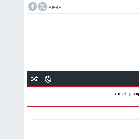
تابعونا
وصانع التوعية
اقته بأموال “مستريح مغاغة”
انًا بالتعاون مع شركة نهضة مصر
كمة «إمبراطور الأراضى» بمغاغة فى قضية رشوة واختلاس