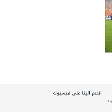
يال عابرة للحدود باسم “التصوف” ويطالب بأكثر من نصف مليون بمساعدة شخصيات
ضى.. تساؤلات حول ثروة حمادة قطب وشراكاته المثيرة للجدل فى مغاغة
شق الممنوع» بيرين سات للمشاركة فى فيلم «ميلانو»
انضم الينا على فيسبوك
 صناعة