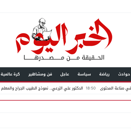
حوادث
رياضة
سياسة
عاجل
فن ومشاهير
كرة عالمية
18:50
الدكتور علي الزرعي.. نموذج الطبيب الجراح والمعلم 
ت متداولة تشعل الجدل فى مغاغة.. مطالبات بالتحقيق فى ثروة حمادة قطب وعل
س نصائح لكل سائق
11:00
حزب مستقبل وطن بقصر النيل يوزّع كتاب الأضواء مج
زاد إلى شاشة الخبر… رحلة بناء ثقة
12:47
مستندات قطرية تكشف استمرار محا