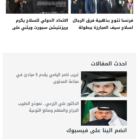
فرنسا تتوج بذهبية فرق الرجال
الاتحاد الدولي للسلاح يكرم
لسلاح سيف المبارزة ببطولة
بريزنتيشن سبورت ويثني على
العالم في القاهرة – جريدة
تنظيم بطولة العالم – جريدة
الخبر اليوم
الخبر اليوم
احدث المقالات
غريب ناصر اليامي يقدم 5 مبادئ في
صناعة المحتوى
الدكتور علي الزرعي.. نموذج الطبيب
الجراح والمعلم وصانع التوعية
انضم الينا على فيسبوك