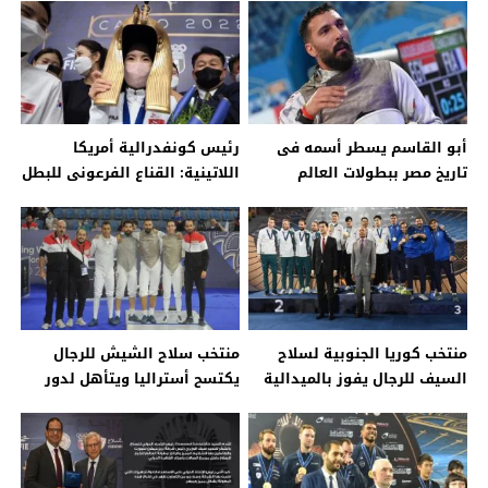
اليوم
الخبر اليوم
أبو القاسم يسطر أسمه فى
رئيس كونفدرالية أمريكا
تاريخ مصر ببطولات العالم
اللاتينية: القناع الفرعونى للبطل
للسلاح .. اعرف التفاصيل –
فى مونديال السلاح فكرة
جريدة الخبر اليوم
عالمية – جريدة الخبر اليوم
منتخب كوريا الجنوبية لسلاح
منتخب سلاح الشيش للرجال
السيف للرجال يفوز بالميدالية
يكتسح أستراليا ويتأهل لدور
الذهبية ببطولة العالم للمبارزة
الـ16 – جريدة الخبر اليوم
– جريدة الخبر اليوم