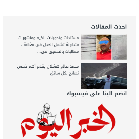
احدث المقالات
مستندات وتحويلات بنكية ومنشورات
متداولة تشعل الجدل فى مغاغة..
مطالبات بالتحقيق فى...
محمد صالح هشلان يقدم أهم خمس
نصائح لكل سائق
انضم الينا على فيسبوك