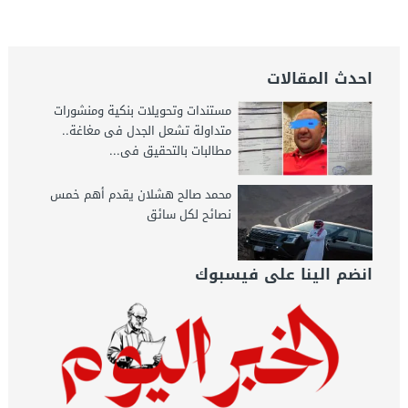
اليوم
احدث المقالات
مستندات وتحويلات بنكية ومنشورات
متداولة تشعل الجدل فى مغاغة..
مطالبات بالتحقيق فى...
محمد صالح هشلان يقدم أهم خمس
نصائح لكل سائق
انضم الينا على فيسبوك