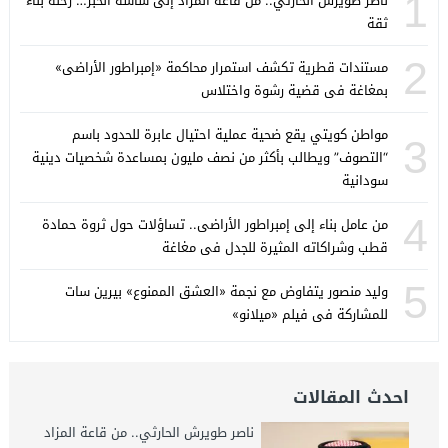
1
ناصر طويرش الحارثي.. من قاعة المزاد إلى شاشة الخبر… رحلة بناء
ثقة
2
مستندات قطرية تكشف استمرار محاكمة «إمبراطور الأراضى»
بمغاغة فى قضية رشوة واختلاس
مواطن كويتي يقع ضحية عملية احتيال عابرة للحدود باسم
3
“التصوف” ويطالب بأكثر من نصف مليون بمساعدة شخصيات دينية
سودانية
4
من عامل بناء إلى إمبراطور الأراضى.. تساؤلات حول ثروة حمادة
قطب وشراكاته المثيرة للجدل فى مغاغة
5
وليد منصور يتفاوض مع نجمة «العشق الممنوع» بيرين سات
للمشاركة فى فيلم «ميلانو»
احدث المقالات
ناصر طويرش الحارثي.. من قاعة المزاد