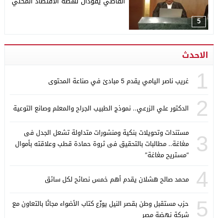
القاضي يقودان نهضة الاقتصاد المحلي
5
الاحدث
1
غريب ناصر اليامي يقدم 5 مبادئ في صناعة المحتوى
2
الدكتور علي الزرعي.. نموذج الطبيب الجراح والمعلم وصانع التوعية
مستندات وتحويلات بنكية ومنشورات متداولة تشعل الجدل فى
3
مغاغة.. مطالبات بالتحقيق فى ثروة حمادة قطب وعلاقته بأموال
“مستريح مغاغة”
4
محمد صالح هشلان يقدم أهم خمس نصائح لكل سائق
5
حزب مستقبل وطن بقصر النيل يوزّع كتاب الأضواء مجانًا بالتعاون مع
شركة نهضة مصر