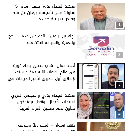
معهد الفيحاء بدبي يحتفل بمرور 5
سنوات على تأسيسه ويعلن عن منح
وفرص تدريبية جديدة
1
“چافلين ترافيل” رائدة في خدمات الحج
والعمرة والسياحة المتكاملة
2
أحمد جمال.. شاب مصري يصنع ثورة
في عالم الألعاب الترفيهية ويستعد
لإطلاق أول تطبيق لتأجير الدراجات في
مصر
3
معهد الفيحاء بدبي والمجلس العربي
لسيدات الأعمال يوقعان بروتوكول
تعاون لدعم تمكين المرأة العربية
4
ذهب أسوان – المصراوية وشريف