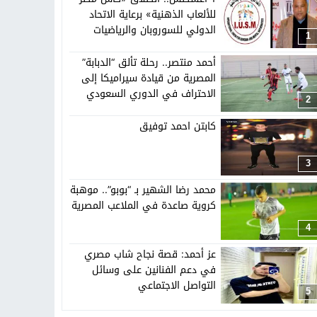
للألعاب الذهنية» برعاية الاتحاد
الدولي للسوروبان والرياضيات
تهاد
15:51
بشار سعود.. “78 ساعة غيرت كل شيء”
1
الذهنية
أحمد منتصر.. رحلة تألق “الدبابة”
المصرية من قيادة سيراميكا إلى
الاحتراف في الدوري السعودي
2
كابتن احمد توفيق
3
محمد رضا الشهير بـ “بوبو”.. موهبة
كروية صاعدة في الملاعب المصرية
4
عز أحمد: قصة نجاح شاب مصري
في دعم الفنانين على وسائل
التواصل الاجتماعي
5