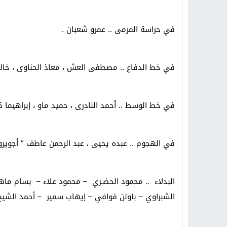
في حراسة المرمى .. عمرو شعبان .
في خط الدفاع .. مصطفى العش ، معاذ الحناوى ، خال
في خط الوسط .. أحمد النادرى ، حميد ماو ، إبراهيما 
في الهجوم .. عبده يحيى ، عبد الرحمن عاطف ” أجويرو 
البدلاء .. محمود الحضـري – محمود علاء – بسام ماهـ
الشبراوي – باولن فوافي – إيهاب سمير – أحمد الشيخ