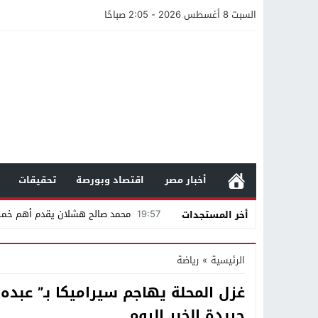
السبت 8 أغسطس 2026 - 2:05 صباحًا
أخبار مصر
اقتصاد وبورصة
تحقيقات
19:57
محمد صالح هشلان يقدم أهم خم
أخر المستجدات
19:14
ناصر طويرش الحارثي.. من قاعة الم
الرئيسية
»
رياضة
21:40
مواطن كويتي يقع ضحية عملية احت
غزل المحلة يهاجم سيراميكا بـ” عبده 
16:20
من عامل بناء إلى إمبراطور الأرا
جريدة الخبر اليوم