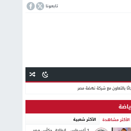
تابعونا
انًا بالتعاون مع شركة نهضة مصر
كمة «إمبراطور الأراضى» بمغاغة فى قضية رشوة واختلاس
ياضة
 دينية سودانية
الأكثر شعبية
الأكثر مشاهدة
1 أغسطس.. انطلاق «كأس مصر