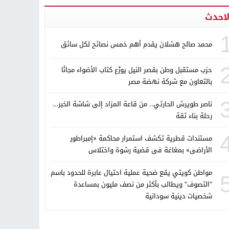
لاحدث
محمد صالح هشلان يقدم أهم خمس نصائح لكل سائق
حزب مستقبل وطن بقصر النيل يوزّع كتاب الأضواء مجانًا
بالتعاون مع شركة نهضة مصر
ناصر طويرش الحارثي.. من قاعة المزاد إلى شاشة الخبر…
رحلة بناء ثقة
مستندات قطرية تكشف استمرار محاكمة «إمبراطور
الأراضى» بمغاغة فى قضية رشوة واختلاس
مواطن كويتي يقع ضحية عملية احتيال عابرة للحدود باسم
“التصوف” ويطالب بأكثر من نصف مليون بمساعدة
شخصيات دينية سودانية