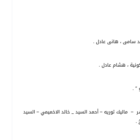
د سامى ، هانى عادل .
كونية ، هشام عادل .
” .
ر – ماليك توريه – أحمد السيد _ خالد الاخميمي – السيد
 .