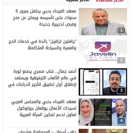
الأكثر مشاهدة
معهد الفيحاء بدبي يحتفل بمرور 5
سنوات على تأسيسه ويعلن عن منح
وفرص تدريبية جديدة
1
“چافلين ترافيل” رائدة في خدمات الحج
والعمرة والسياحة المتكاملة
2
أحمد جمال.. شاب مصري يصنع ثورة
في عالم الألعاب الترفيهية ويستعد
لإطلاق أول تطبيق لتأجير الدراجات في
مصر
3
معهد الفيحاء بدبي والمجلس العربي
لسيدات الأعمال يوقعان بروتوكول
تعاون لدعم تمكين المرأة العربية
4
ذهب أسوان – المصراوية وشريف