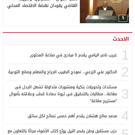
القاضي يقودان نهضة الاقتصاد المحلي
5
الاحدث
1
غريب ناصر اليامي يقدم 5 مبادئ في صناعة المحتوى
2
الدكتور علي الزرعي.. نموذج الطبيب الجراح والمعلم وصانع التوعية
مستندات وتحويلات بنكية ومنشورات متداولة تشعل الجدل فى
3
مغاغة.. مطالبات بالتحقيق فى ثروة حمادة قطب وعلاقته بأموال
“مستريح مغاغة”
4
محمد صالح هشلان يقدم أهم خمس نصائح لكل سائق
5
حزب مستقبل وطن بقصر النيل يوزّع كتاب الأضواء مجانًا بالتعاون مع