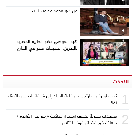
من هو محمد عصمت ثابت
4
هبه العوضي عضو الجالية المصرية
بالبحرين.. عظيمات مصر في الخارج
5
الاحدث
1
ناصر طويرش الحارثي.. من قاعة المزاد إلى شاشة الخبر… رحلة بناء
ثقة
2
مستندات قطرية تكشف استمرار محاكمة «إمبراطور الأراضى»
بمغاغة فى قضية رشوة واختلاس