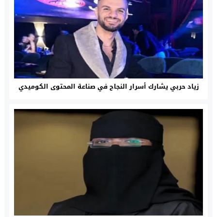
زياد حربي يشارك أسرار النجاح في صناعة المحتوى الكوميدي