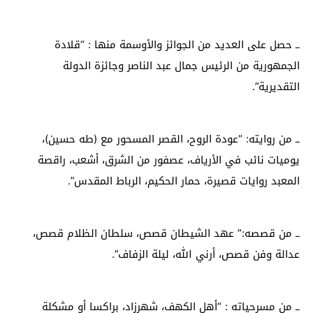
ــ حصل على العديد من الجوائز والأوسمة منها : “قلادة
الجمهورية من الرئيس جمال عبد الناصر وجائزة الدولة
التقديرية”.
ــ من روايته: “عودة الروح، القصر المسحور مع (طه حسين)،
يوميات نائب في الأرياف، عصفور من الشرق، أشعب، راقصة
المعبد روايات قصيرة، حمار الحكيم، الرباط المقدس”.
ــ من قصصه:” عهد الشيطان قصص، سلطان الظلام قصص،
عدالة وفن قصص، أرني الله، ليلة الزفاف”.
ــ من مسرحياته : “أهل الكهف، شهرزاد، براكسا أو مشكلة