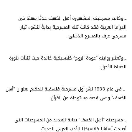
ــ وكانت مسرحيته المشهورة أهل الكهف حدثًا مهمًا فى
الدراما العربية فقد كانت تلك المسرحية بدايةً لنشوء تيار
مسرحى عرف بالمسرح الذهنى.
ــ وتعتبر روايته “عودة الروح” كلاسيكية خالدة حيث تنبأت بثورة
الضباط الأحرار.
ــ فى عام 1933 نشر أول مسرحية فلسفية للحكيم بعنوان “أهل
الكهف” وهى قصة مستوحاة من القرآن.
ــ مسرحيته “أهل الكهف” بداية للعديد من المسرحيات التى
أصبحت أساسًا كلاسيكيًا للأدب العربى الحديث.