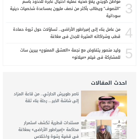
مواطن كويتي يقع ضحية عملية احتيال عابرة للحدود باسم
3
“التصوف” ويطالب بأكثر من نصف مليون بمساعدة شخصيات دينية
سودانية
4
من عامل بناء إلى إمبراطور الأراضى.. تساؤلات حول ثروة حمادة
قطب وشراكاته المثيرة للجدل فى مغاغة
5
وليد منصور يتفاوض مع نجمة «العشق الممنوع» بيرين سات
للمشاركة فى فيلم «ميلانو»
احدث المقالات
ناصر طويرش الحارثي.. من قاعة المزاد
إلى شاشة الخبر… رحلة بناء ثقة
مستندات قطرية تكشف استمرار
محاكمة «إمبراطور الأراضى» بمغاغة
فى قضية رشوة واختلاس