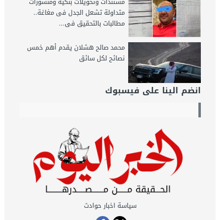
مستندات وتحويلات بنكية ومنشورات
متداولة تشعل الجدل فى مغاغة..
مطالبات بالتحقيق فى...
محمد صالح هشلان يقدم أهم خمس
نصائح لكل سائق
انضم الينا على فيسبوك
سياسة اخبار حوادث