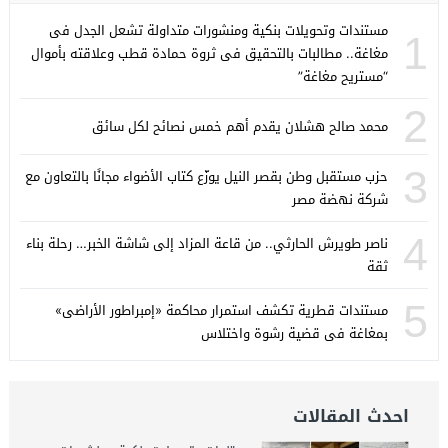
مستندات وتحويلات بنكية ومنشورات متداولة تشعل الجدل فى
1
مغاغة.. مطالبات بالتحقيق فى ثروة حمادة قطب وعلاقته بأموال
“مستريح مغاغة”
2
محمد صالح هشلان يقدم أهم خمس نصائح لكل سائق
3
حزب مستقبل وطن بقصر النيل يوزّع كتاب الأضواء مجانًا بالتعاون مع
شركة نهضة مصر
4
ناصر طويرش الحارثي.. من قاعة المزاد إلى شاشة الخبر… رحلة بناء
ثقة
5
مستندات قطرية تكشف استمرار محاكمة «إمبراطور الأراضى»
بمغاغة فى قضية رشوة واختلاس
احدث المقالات