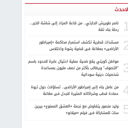
لاحدث
ناصر طويرش الحارثي.. من قاعة المزاد إلى شاشة الخبر…
رحلة بناء ثقة
مستندات قطرية تكشف استمرار محاكمة «إمبراطور
الأراضى» بمغاغة فى قضية رشوة واختلاس
مواطن كويتي يقع ضحية عملية احتيال عابرة للحدود باسم
“التصوف” ويطالب بأكثر من نصف مليون بمساعدة
شخصيات دينية سودانية
من عامل بناء إلى إمبراطور الأراضى.. تساؤلات حول ثروة
حمادة قطب وشراكاته المثيرة للجدل فى مغاغة
وليد منصور يتفاوض مع نجمة «العشق الممنوع» بيرين
سات للمشاركة فى فيلم «ميلانو»