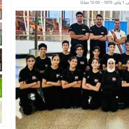
امة: كلية الطب رسالة إنسانية.. ومن يحلم بأن يصبح مثل مجدى يعقوب عليه بالاج
12:0 صباحًا
برانى الدكتور رامى يسرى يكتب: كيف التهم الذكاء الاصطناعى واقتصاد الانتباه إر
اتحاد الدولي للأكاديميات الرياضية (GUSA) للموسم 2026–2027