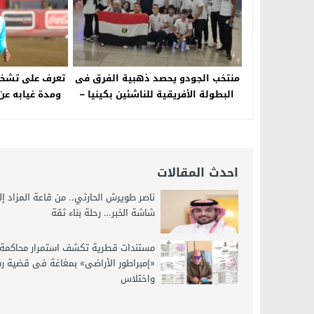
منتخب الجودو يحصد ذهبية الفرق فى
تعرف على تشخ
البطولة الأفريقية للناشئين بكينيا –
ومدة غيابه عن 
جريدة الخبر اليوم
احدث المقالات
ناصر طويرش الحارثي.. من قاعة المزاد إ
شاشة الخبر… رحلة بناء ثقة
مستندات قطرية تكشف استمرار محاكمة
«إمبراطور الأراضى» بمغاغة فى قضية ر
واختلاس