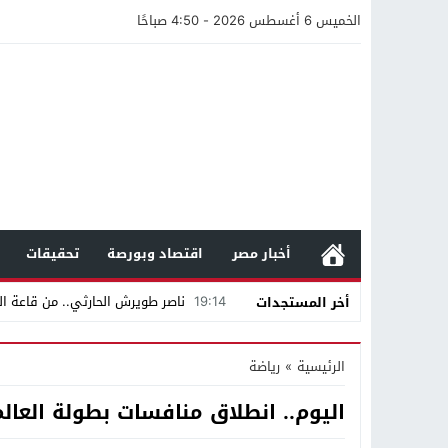
الخميس 6 أغسطس 2026 - 4:50 صباحًا
أخبار مصر
اقتصاد وبورصة
تحقيقات
19:14
ناصر طويرش الحارثي.. من قاعة الم
أخر المستجدات
21:40
مواطن كويتي يقع ضحية عملية احت
الرئيسية
»
رياضة
16:20
من عامل بناء إلى إمبراطور الأرا
اليوم.. انطلاق منافسات بطولة العالم 
18:16
وليد منصور يتفاوض مع نجمة «الع