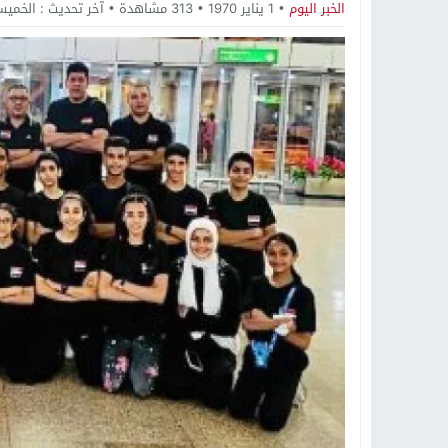
19:34
د. جمال شعبان لطلاب الثانوية الع
الخبر اليوم
1 يناير 1970
313
مشاهدة
آخر تحديث :
الخميس, 1 يناير, 1970 - 0
14:19
8 أغسطس.. “Viral Star” تطلق موسمها الثالث من القاهرة لأول مرة بمشاركة أبرز صناع المحتوى العرب
12:17
خبير الذكاء الاصطناعي والأمن السي
20:07
د. عمرو سليمان يعتمد الخطة الاستراتيجية لل