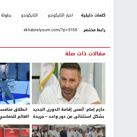
كلمات دليلية
اخبار التايكوندو
التايكوندو
بطولة ا
رابط مختصر
مقالات ذات صلة
حازم إمام: أتمنى إقامة الدورى الجديد
انطلاق منافسات
بشكل استثنائى من دور واحد – جريدة
العالم للخماسي 
الخبر اليوم
الخب