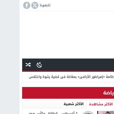
تابعونا
كمة «إمبراطور الأراضى» بمغاغة فى قضية رشوة واختلاس
 دينية سودانية
ياضة
الأكثر شعبية
الأكثر مشاهدة
1 أغسطس.. انطلاق «كأس مصر