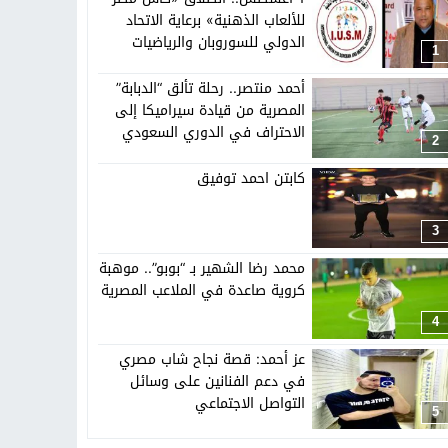
تهاد
15:51
بشار سعود.. “78 ساعة غيرت كل شيء”
للألعاب الذهنية» برعاية الاتحاد
الدولي للسوروبان والرياضيات
1
الذهنية
ادتنا؟
أحمد منتصر.. رحلة تألق “الدبابة”
المصرية من قيادة سيراميكا إلى
الاحتراف في الدوري السعودي
2
كابتن احمد توفيق
3
محمد رضا الشهير بـ “بوبو”.. موهبة
كروية صاعدة في الملاعب المصرية
4
عز أحمد: قصة نجاح شاب مصري
في دعم الفنانين على وسائل
التواصل الاجتماعي
5