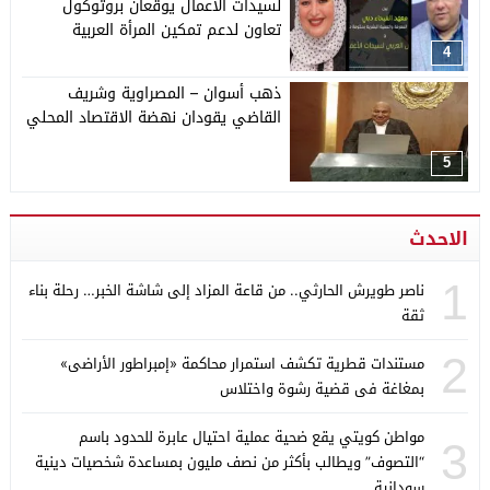
لسيدات الأعمال يوقعان بروتوكول
تعاون لدعم تمكين المرأة العربية
4
ذهب أسوان – المصراوية وشريف
القاضي يقودان نهضة الاقتصاد المحلي
5
الاحدث
1
ناصر طويرش الحارثي.. من قاعة المزاد إلى شاشة الخبر… رحلة بناء
ثقة
2
مستندات قطرية تكشف استمرار محاكمة «إمبراطور الأراضى»
بمغاغة فى قضية رشوة واختلاس
مواطن كويتي يقع ضحية عملية احتيال عابرة للحدود باسم
3
“التصوف” ويطالب بأكثر من نصف مليون بمساعدة شخصيات دينية
سودانية