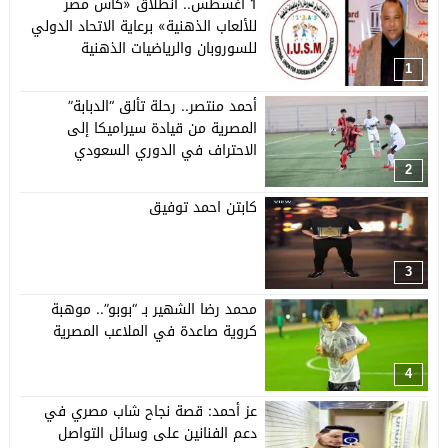
1 أغسطس.. انطلاق «كأس مصر
للألعاب الذهنية» برعاية الاتحاد الدولي
للسوروبان والرياضيات الذهنية
1
أحمد منتصر.. رحلة تألق “الدبابة”
المصرية من قيادة سيراميكا إلى
الاحتراف في الدوري السعودي
2
كابتن احمد توفيق
3
محمد رضا الشهير بـ “بوبو”.. موهبة
كروية صاعدة في الملاعب المصرية
4
عز أحمد: قصة نجاح شاب مصري في
دعم الفنانين على وسائل التواصل