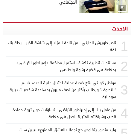
الاجتماعي
5
الاحدث
1
ناصر طويرش الحارثي.. من قاعة المزاد إلى شاشة الخبر… رحلة بناء
ثقة
2
مستندات قطرية تكشف استمرار محاكمة «إمبراطور الأراضى»
بمغاغة فى قضية رشوة واختلاس
مواطن كويتي يقع ضحية عملية احتيال عابرة للحدود باسم
3
“التصوف” ويطالب بأكثر من نصف مليون بمساعدة شخصيات دينية
سودانية
4
من عامل بناء إلى إمبراطور الأراضى.. تساؤلات حول ثروة حمادة
قطب وشراكاته المثيرة للجدل فى مغاغة
5
وليد منصور يتفاوض مع نجمة «العشق الممنوع» بيرين سات