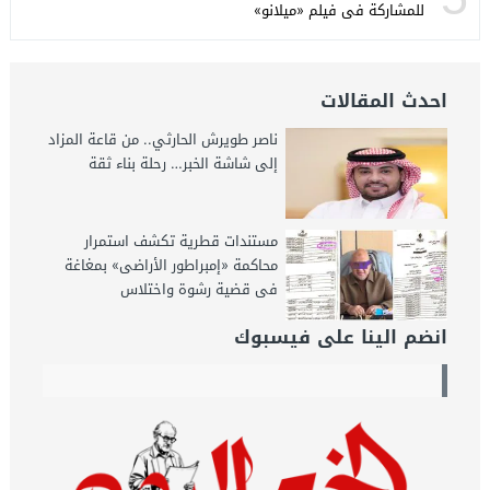
للمشاركة فى فيلم «ميلانو»
احدث المقالات
ناصر طويرش الحارثي.. من قاعة المزاد
إلى شاشة الخبر… رحلة بناء ثقة
مستندات قطرية تكشف استمرار
محاكمة «إمبراطور الأراضى» بمغاغة
فى قضية رشوة واختلاس
انضم الينا على فيسبوك