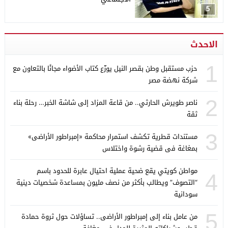
5
الاحدث
1
حزب مستقبل وطن بقصر النيل يوزّع كتاب الأضواء مجانًا بالتعاون مع
شركة نهضة مصر
2
ناصر طويرش الحارثي.. من قاعة المزاد إلى شاشة الخبر… رحلة بناء
ثقة
3
مستندات قطرية تكشف استمرار محاكمة «إمبراطور الأراضى»
بمغاغة فى قضية رشوة واختلاس
مواطن كويتي يقع ضحية عملية احتيال عابرة للحدود باسم
4
“التصوف” ويطالب بأكثر من نصف مليون بمساعدة شخصيات دينية
سودانية
5
من عامل بناء إلى إمبراطور الأراضى.. تساؤلات حول ثروة حمادة