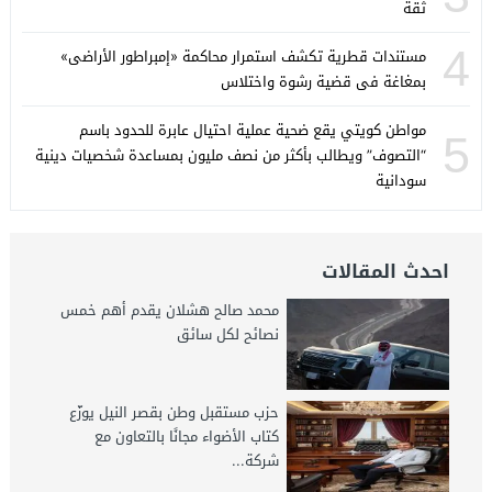
ثقة
4
مستندات قطرية تكشف استمرار محاكمة «إمبراطور الأراضى»
بمغاغة فى قضية رشوة واختلاس
مواطن كويتي يقع ضحية عملية احتيال عابرة للحدود باسم
5
“التصوف” ويطالب بأكثر من نصف مليون بمساعدة شخصيات دينية
سودانية
احدث المقالات
محمد صالح هشلان يقدم أهم خمس
نصائح لكل سائق
حزب مستقبل وطن بقصر النيل يوزّع
كتاب الأضواء مجانًا بالتعاون مع
شركة...