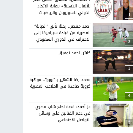
للألعاب الذهنية» برعاية الاتحاد
الدولي للسوروبان والرياضيات
1
الذهنية
تهاد
15:51
بشار سعود.. “78 ساعة غيرت كل شيء”
أحمد منتصر.. رحلة تألق “الدبابة”
المصرية من قيادة سيراميكا إلى
الاحتراف في الدوري السعودي
2
كابتن احمد توفيق
3
محمد رضا الشهير بـ “بوبو”.. موهبة
كروية صاعدة في الملاعب المصرية
4
عز أحمد: قصة نجاح شاب مصري
في دعم الفنانين على وسائل
التواصل الاجتماعي
5