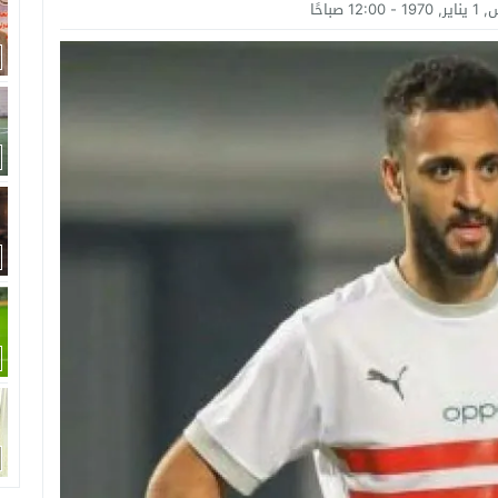
ضى.. تساؤلات حول ثروة حمادة قطب وشراكاته المثيرة للجدل فى مغاغة
12:0 صباحًا
شق الممنوع» بيرين سات للمشاركة فى فيلم «ميلانو»
امة: كلية الطب رسالة إنسانية.. ومن يحلم بأن يصبح مثل مجدى يعقوب عليه بالاج