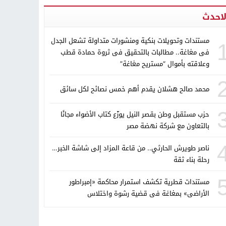
لاحدث
مستندات وتحويلات بنكية ومنشورات متداولة تشعل الجدل
فى مغاغة.. مطالبات بالتحقيق فى ثروة حمادة قطب
وعلاقته بأموال “مستريح مغاغة”
محمد صالح هشلان يقدم أهم خمس نصائح لكل سائق
حزب مستقبل وطن بقصر النيل يوزّع كتاب الأضواء مجانًا
بالتعاون مع شركة نهضة مصر
ناصر طويرش الحارثي.. من قاعة المزاد إلى شاشة الخبر…
رحلة بناء ثقة
مستندات قطرية تكشف استمرار محاكمة «إمبراطور
الأراضى» بمغاغة فى قضية رشوة واختلاس