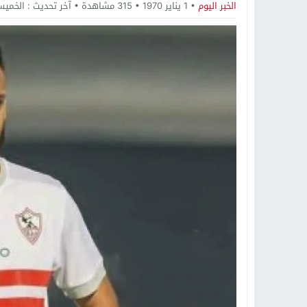
16:20
من عامل بناء إلى إمبراطور الأرا
الخبر اليوم
1 يناير 1970
315
مشاهدة
آخر تحديث :
الخميس, 1 يناير, 1970 - 0
18:16
وليد منصور يتفاوض مع نجمة «الع
19:34
د. جمال شعبان لطلاب الثانوية الع